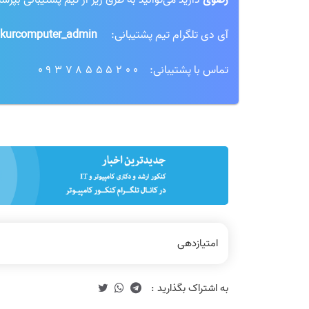
رضوی
دارید می‌توانید به طرق زیر از تیم پشتیبانی بپرسی
آی دی تلگرام تیم پشتیبانی:
kurcomputer_admin@
تماس با پشتیبانی:
09378555200
امتیازدهی