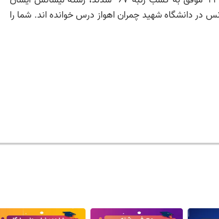
آقای فردین ایار در کنکور ارشد کامپیوتر 99 موفق به کسب رتبه 67 شدند، رشته لیسانس ایشان
 در دانشگاه شهید چمران اهواز درس خوانده اند. شما را