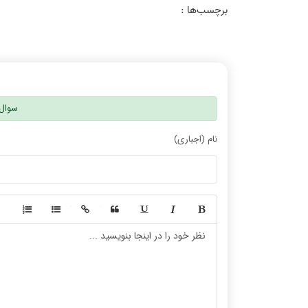
برچسب‌ها :
سوال 
نام (اجباری)
-
-
-
-
-
-
-
-
-
-
-
-