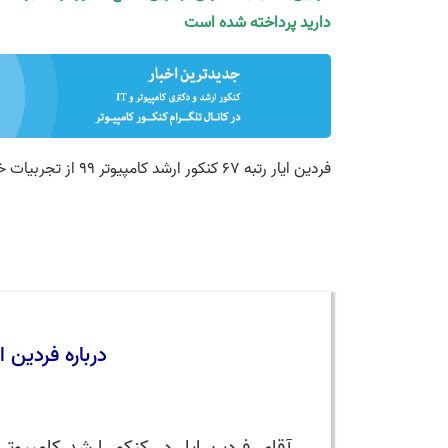
دارید پرداخته شده است
فردین ایار رتبه 67 کنکور ارشد کامپیوتر 99 از تجربیات خود برای شما سخن می‌گوید
درباره فردین ایار رتبه 67 کنکو