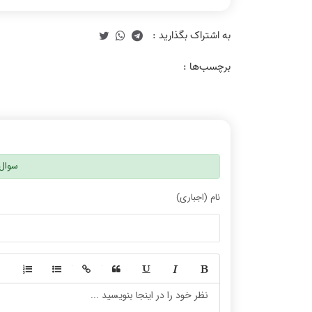
برچسب‌ها :
سوال 
نام (اجباری)
-
-
-
-
-
-