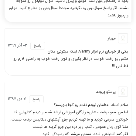
بدید تا راهنمایی‌تون کنند. موفق و پیروز باشید. سوال دوم‌تون رو متوجه
نشدم، اگر پاسخ سوال‌تون رو نگرفتید مجددا سوال‌تون رو مطرح کنید. موفق
و پیروز باشید
مهیار
03 آذر 1399
پاسخ
یکی از خوبیای نرم افزار Alarmy اینکه میتونی مکان
عکس رو رخت خوابت در نظر بگیری و توی رخت خواب به راحتی الارم رو
قط کنی !!!
پرستو پروند
01 دی 1397
پاسخ
سلام استاد. مطمئن نبودم نقدم رو کجا بنویسم؟
اما من عضو برنامه مشاوره رایگان آموزشی ارشد شدم و دیدم کتابهایی که
خودتون معرفی کردید و ما تهیه کردیم جزو آپشنهای دیتابیس برنامه نیست.
مثلا توی زبان عمومی، کتاب زیر ذره بین جزو گزینه ها نیست
فکر کنم اشتباهی شده. ممنون میشم اگه رسیدگی کنید.