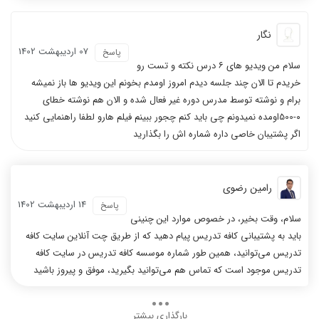
نگار
07 ارديبهشت 1402
پاسخ
سلام من ویدیو های ۶ درس نکته و تست رو
خریدم تا الان چند جلسه دیدم امروز اومدم بخونم این ویدیو ها باز نمیشه
برام و نوشته توسط مدرس دوره غیر فعال شده و الان هم نوشته خطای
۰-500اومده نمیدونم چی باید کنم چجور ببینم فیلم هارو لطفا راهنمایی کنید
اگر پشتیبان خاصی داره شماره اش را بگذارید
رامین رضوی
14 ارديبهشت 1402
پاسخ
سلام، وقت بخیر، در خصوص موارد این چنینی
باید به پشتیبانی کافه تدریس پیام دهید که از طریق چت آنلاین سایت کافه
تدریس می‌توانید، همین طور شماره موسسه کافه تدریس در سایت کافه
تدریس موجود است که تماس هم می‌توانید بگیرید، موفق و پیروز باشید
بارگذاری بیشتر