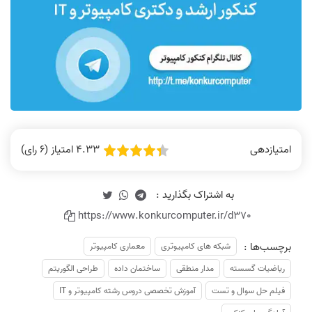
4.33 امتیاز (6 رای)
امتیازدهی
https://www.konkurcomputer.ir/d370
برچسب‌ها :
شبکه های کامپیوتری
معماری کامپیوتر
ریاضیات گسسته
مدار منطقی
ساختمان داده
طراحی الگوریتم
فیلم حل سوال و تست
آموزش تخصصی دروس رشته کامپیوتر و IT