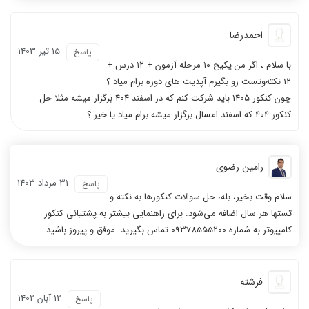
احمدرضا
15 تیر 1403
پاسخ
با سلام ، اگر من پکیج ۱۰ مرحله آزمون + ۱۲ درس +
۱۲ نکته‌و‌تست رو بگیرم آپدیت های دوره برام میاد ؟
چون کنکور 1405 باید شرکت کنم که در اسفند 404 برگزار میشه مثلا حل
کنکور 404 که اسفند امسال برگزار میشه برام میاد یا خیر ؟
رامین رضوی
31 مرداد 1403
پاسخ
سلام وقت بخیر، بله، حل سوالات کنکورها به نکته و
تستها هر سال اضافه می‌شود. برای راهنمایی بیشتر به پشتیانی کنکور
کامپیوتر به شماره 09378555200 تماس بگیرید. موفق و پیروز باشید
فرشته
12 آبان 1402
پاسخ