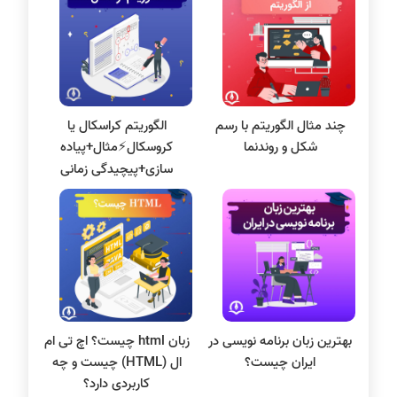
سی شارپ
علم داده
مقاله نویسی
بلاکچین
چند مثال الگوریتم با رسم
الگوریتم کراسکال یا
پایگاه داده
شکل و روندنما
کروسکال⚡️مثال+پیاده
الکترونیک دیجیتال
سازی+پیچیدگی زمانی
سیستم عامل
نظریه زبانها
سیگنال و سیستمها
بهترین زبان برنامه نویسی در
زبان html چیست؟ اچ تی ام
ایران چیست؟
ال (HTML) چیست و چه
کاربردی دارد؟