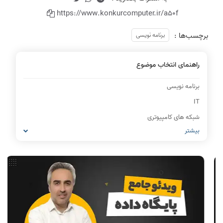
https://www.konkurcomputer.ir/a50f
برچسب‌ها :
برنامه نویسی
راهنمای انتخاب موضوع
برنامه نویسی
IT
شبکه های کامپیوتری
بیشتر
مشاغل رشته کامپیوتر
معماری کامپیوتر
ریاضیات گسسته
مدار منطقی
ساختمان داده
طراحی الگوریتم