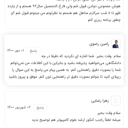
هوش مصنوعی دولتی قبول شم ولی فارغ التحصیل سال۹۲ هستم و از یازده
ظهر تا ۸ شب سرکارم متاهل هم هستم به نظرتونم من میتونم قبول شم ؟و
چطور برنامه ریزی کنم
رامین رضوی
01 مهر 1400
پاسخ
سلام. وقت بخیر. شما اشاره ای نکردید که دقیقا در چه
دانشگاهی می‌خواهید پذیرفته بشید و بنابراین با این اطلاعات من نمی‌توانم
شما را بصورت دقیق راهنمایی کنم. به همین پیام من پاسخ به این سوال را
ریپلای کنید تا بتوانم بصورت دقیق تر راهنمایی تون کنم. موفق و پیروز باشید
زهرا رضایی
02 شهریور 1400
پاسخ
سلام وقت بخیر
میشه لطفاً راجب کنکور ارشد علوم کامپیوتر هم توضیح بدید