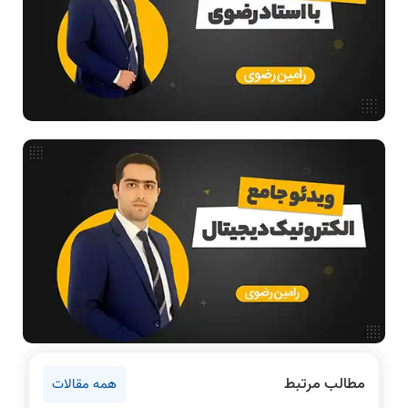
ساختمان داده
طراحی الگوریتم
هوش مصنوعی
فیلم حل سوال و تست
بررسی تخصصی قطعات کامپیوتر
آموزش تخصصی دروس رشته کامپیوتر و IT
فناوری
مقالات عمومی رشته کامپیوتر
دانشگاه ها
اخبار آزمون ها
نرم افزار
سخت افزار
روانشناسی کنکور
مطالب مرتبط
همه مقالات
دروس مهندسی کامپیوتر