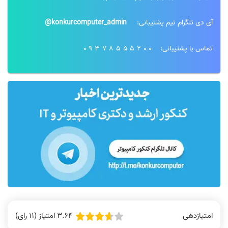
آی دی تلگرام تیم پشتیبانی:
konkurcomputer_admin@
تماس با پشتیبانی:
09378555200
3.64 امتیاز (11 رای)
امتیازدهی