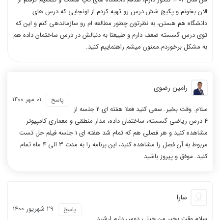
الان بخونم و پکیج شش درس رو تهیه کردم.از اونجایی که درس های
دانشگاه هم هستن، به نظرتون چطور مطالعه ام رو سازماندهی کنم و این که
توی درس گسسته ضعف دارم و طبیعتا به دنبالش در درس ساختمان داده هم
به مشکل برخوردم.ممنون میشم راهنماییم کنید.
رامین رضوی
01 مهر 1400
پاسخ
سلام. وقت بخیر. سعی کنید فعلا هفته ای 2 جلسه از
4 درس ریاضی گسسته، ساختمان داده، مدار منطقی و معماری کامپیوتر
مشاهده کنید و هر فصلی هم که تمام شد هفته ای 1 جلسه فیلم حل تست
مربوط به آن فصل را مشاهده کنید، این برنامه را به مدت 3 الی 4 ماه تمام
کنید. موفق و پیروز باشید
سارا
29 شهریور 1400
پاسخ
سلام وقت بخیر من خیلی دوس دارم ارشید