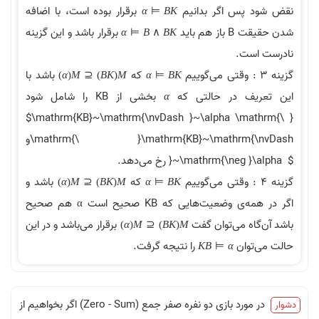
 پس اگر بدانیم
برقرار بوده است، با اضافه
α
⊨
B
K
 هم باید
برقرار باشد و این گزینه
α
⊨
B
∧
B
K
ست.
که
باشد با
)
α
(
M
⊆
)
B
K
(
M
α
⊨
B
K
یف در حالتی که
بخشی از KB را شامل شود
α
$\mathrm
{KB}~\mathrm{\nvDash }~\alpha \mat
و\mathrm{\ }\mathrm{KB}~\mathrm{\nvDash
}~\mathrm{\neg }
رخ می‌دهد.
که
باشد و
)
α
(
M
⊆
)
B
K
(
M
α
⊨
B
K
اگر در همه‌ی وضعيت‌هايی که KB صحيح است α هم صحيح
اه می‌توان گفت
برقرار می‌باشد و در این
)
α
(
M
⊆
)
B
K
(
M
توان
را نتیجه گرفت.
K
B
⊨
α
در مورد بازی دو نفره صفر جمع (Zero - Sum) اگر بخواهیم از