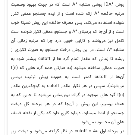
I
روشی مشابه
A*
است که در جهت بهبود وضعیت
افظه
A*
ارائه شده است و از ایده جستجو عمقی تکرار
شونده استفاده می‎‌کند. پس مصرف حافظه این روش نسبتا خوب
آن‌جا که برمبنای
A*
و جستجو عمقی تکرار شونده است
 می‌باشد و کارایی خوبی دارد چرا که مرتبه زمانی آن
است. در این روش درخت جستجو به صورت تکراری از
ریشه تا زمانی که مقدار تمام گره ها از cutoff بیشتر شود به
صورت عمقی ساخته می‎شود (به عبارتی همه گره هایی که f(n)
آن‌ها از cutoff کمتر است به صورت پیش ترتیب بررسی
می‌شوند). سپس در هر تکرار مقدار cutoff به کوچکترین مقدار
گره های موجود در گراف بروزرسانی می‌شود تا جایی که به
یم. این روش از آن‌جا که در هر مرحله کل درخت
جستجو از ابتدا می‎سازد، دوباره کاری دارد که یکی از نقطه ضعف
حسوب می‌شود.
در مرحله اول cutoff = 50 در نظر گرفته می‌شود و درخت زیر