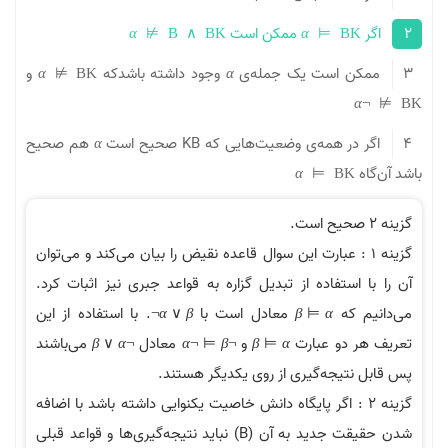
ممکن است
α
⊭
B
∧
B
K
α
⊨
B
ن است يک جمله‌ی
وجود داشته باشدکه
و
α
⊭
B
K
α
 همه‌ی وضعيت‌هايی که KB صحيح است
هم صحيح
α
α
⊨
B
K
ینه ۱ : عبارت این سوال قاعده نقیض را بیان می‌کند و می‌توان
استفاده از تبدیل گزاره به قواعد جبری نیز اثبات کرد.
 که
معادل است با
. با استفاده از این
¬
α
∨
β
β
⊨
α
 دو عبارت
و
معادل
می‌باشند
β
∨
α
¬
α
¬
⊨
β
¬
β
⊨
α
نتیجه‌گیری از روی یکدیگر هستند.
ینه ۲ : اگر پایگاه دانش خاصیت یکنوایی داشته باشد با اضافه
شدن حقیقت جدید به آن (B) نباید نتیجه‌گیری‌ها و قواعد قبلی