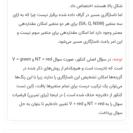
 هستند اختصاص داد.
گاری مسیر در گراف داده شده برقرار نیست چرا که به ازای
سه متغیر {SA, Q, NSW} برای هر دو متغیر امکان مقداردهی
د دارد اما امکان مقداردهی برای متغیر سوم نیست و
اعث ناسازگاری مسیر می‌شود.
: در سؤال اصلی کنکور، صورت سوال NT = red و V = green
ادرست است و هیچکدام از روش‌های ذکر شده در
مکان تشخیص این ناسازگاری را ندارند زیرا با این رنگ‌ها
یک ترکیب درست برای تمام متغیرها یافت، (این تست
دفترچه حذف شده است.) در اینجا (برای تمرین) فرضیات
سوال را به NT = red و V = red تغییر داده‌ایم تا بتوان به حل
اخت.