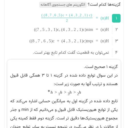
دام است؟
الگوریتم های جستجوی آگاهانه
)
)
8
,
7
,
6
,
5
(
c
+
)
4
,
3
,
2
,
1
(
c
(
=
)
2
)
)
7
,
5
,
3
,
1
(
c
,
)
4
,
3
,
2
,
1
(
c
(
n
i
m
=
)
)
)
8
,
7
,
6
,
5
(
c
+
)
4
,
3
,
2
,
1
(
c
(
t
r
q
s
=
)
توان به قطعیت گفت کدام تابع بهتر است.
در این سوال توابع داده شده در گزینه ۱ تا ۳ همگی قابل قبول
رتیب آنها به صورت زیر است:
∗
h
<
h
<
h
<
h
1
3
2
 شده در گزینه اول به میانگین حسابی اشاره می‌کند که
یکی از توابع هیوریستیک قابل قبول و می‌دانیم که از min و جذر
وریستیک‌ها دقیق تر است. گزینه دوم فقط کمینه یکی
را در نظر می‌گیرد در نتیجه نسبت به سایر توابع چندان