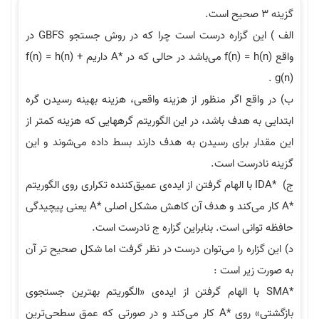
الف ) این گزاره درست است چرا که در روش جستجو GBFS در
A*
داریم f(n) = h(n) +
قع اگر منظور از هزینه واقعی، هزینه بهینه رسیدن گره
ابتدایی به هدف باشد،‌ در این الگوریتم گره‎هایی که هزینه کمتر از
ر برای رسیدن به هدف دارند بسط داده می‌شوند و این
درست است.
با الهام گرفتن از ایده‌ی عمیق‌کننده تکراری روی الگوریتم
ی‌کند و هدف آن کاهش مشکل اصلی
A*
یعنی پیچیدگی
نی است. بنابراین گزاره ج نادرست است.
اره را می‌توان درست در نظر گرفت اما شکل صحیح تر آن
زیر است :
 الهام گرفتن از ایده‌ی «الگوریتم بهترین جستجوی
 روی
A*
کار می‌کند و در صورتی که عمق سطحی‌ترین