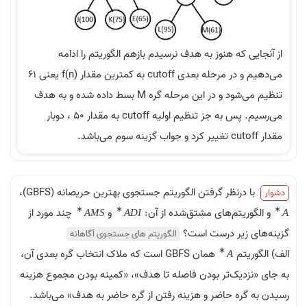
 که هنوز به هدف نرسیدم بازهم الگوریتم را ادامه
می‌دهیم و در مرحله بعدی cutoff به کمترین مقدار f(n) یعنی ۶۱
تنظیم می‌شود و در این مرحله گره M بسط داده شده و به هدف
می‌رسیم. پس به جز تنظیم اولیه cutoff به مقدار 50 ، دوبار
درنظر گرفتن الگوریتم جستجوی بهترین حریصانه (GBFS)،
∗
∗
یتم‌های مشتق‌شده از آن:
و
چند مورد از
A
M
S
A
D
I
 زیر درست است؟
الگوریتم های جستجوی آگاهانه
∗
یتم
همان GBFS است که ملاک انتخاب گره بعدی آن،
A
دیک‌تر بودن فاصله تا هدف»، «کمینه بودن مجموع هزینه
ره حاضر و هزینه رفتن از گره حاضر به هدف» می‌باشد.