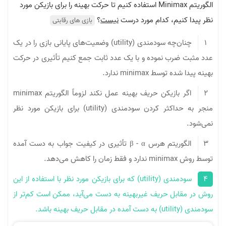
الگوریتم Minimax استفاده کنیم تا حرکت بهینه را برای بازیکن مورد
نیم، کدام مورد درست
نیست
؟
بازی های رقابتی
چنان‌چه سودمندی (utility) وضعیت‌های پایانی بازی را در یک
رب نموده و با یک عدد ثابت جمع کنیم تأثیری در حرکت
سط minimax ندارد.
اگر بازیکن حریف بهینه عمل نکند لزوماً الگوریتم minimax
منجر به حداکثر کردن سودمندی (utility) برای بازیکن مورد نظر
الگوریتم هرس β - α تأثیری در کیفیت جواب به ‌دست آمده
‌دهد.
سودمندی (utility) که برای بازیکن مورد نظر با استفاده از این
بل حریف غیربهینه به ‌د‌ست می‌آید، ممکن است کم‌تر از
د.