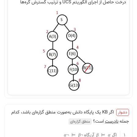
ای الگوریتم UCS و ترتیب گسترش گره‌ها
اگر KB یک پایگاه دانش به‌صورت منطق گزاره‌ای باشد، کدام
ست
است؟
منطق گزاره‌ای
آن‌گاه
α
¬
⊨
β
¬
β
⊨