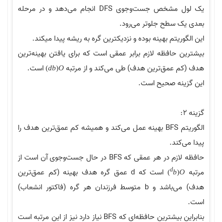
یک لول مشخص جست‌وجوی DFS انجام می‌دهد و در مرحله
سطح جلوتر می‌رود.
یتم بهینه بوده و نزدیکترین گره به ریشه پیدا میکند.
افظه لازم برابر عمقی است که برای یافتن بهینه‌ترین
عمق‌ترین هدف) طی می‌کند و از مرتبه
است.
)
d
b
(
O
ه صحیح است.
الگوریتم BFS بهینه عمل می‌کند و همیشه کم عمق‌ترین هدف را
ند.
حافظه لازم در هر عمقی که BFS در حال جست‌وجوی آن است از
d
است که d عمق گره هدف بهینه (کم عمق‌ترین
)
b
هدف) می‌باشد و b متوسط فرزندان هر گره (فاکتور انشعاب)
بنابراین بیشترین حافظه‌ای که BFS نیاز دارد نیز از این مرتبه است