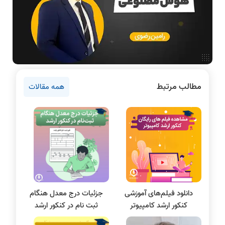
مقالات عمومی رشته کامپیوتر
ادامه تحصیل در رشته کامپیوتر
نرم افزار
سخت افزار
روانشناسی کنکور
مطالب مرتبط
همه مقالات
دروس مهندسی کامپیوتر
برنامه نویسی
پایتون
سی شارپ
علم داده
مقاله نویسی
بلاکچین
دانلود فیلم‌های آموزشی
جزئیات درج معدل هنگام
پایگاه داده
کنکور ارشد کامپیوتر
ثبت نام در کنکور ارشد
الکترونیک دیجیتال