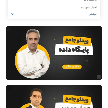
اخبار آزمون ها
بیشتر
IT
شبکه های کامپیوتری
مشاغل رشته کامپیوتر
معماری کامپیوتر
ریاضیات گسسته
مدار منطقی
ساختمان داده
طراحی الگوریتم
هوش مصنوعی
فیلم حل سوال و تست
بررسی تخصصی قطعات کامپیوتر
آموزش تخصصی دروس رشته کامپیوتر و IT
فناوری