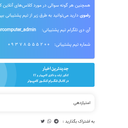
همچنین هر گونه سوالی در مورد کلاس‌های آنلاین کنکور
رضوی
دارید می‌توانید به طرق زیر از تیم پشتیبانی بپ
آی دی تلگرام تیم پشتیبانی:
rcomputer_admin@
شماره تیم پشتیبانی:
09378555200
امتیازدهی