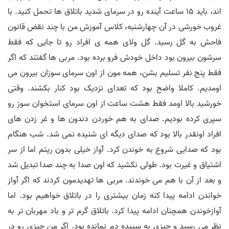
اند، باید 15 ساعت آینده رو در سرمای شدید باتلاق ها تحمل کنید. با
غروب خورشی در آن چهارشنبه، کلاس آموزش من با چند نقض قانون
فاحش به گل رسید. گل ولای همه ی افراد رو تا جایی که فقط
سرشون بیرون بود داخل خودش فرو برده بود. مربی ها گفتند که اگر
فقط پنج نفر تسلیم بشن، همه مون از اون سرمای سوزان بیرون می
اومدیم. کاملا واضح بود که تعدای نزدیک بود کنار بکشند. وقتی
خورشید بالا اومد فقط هشت ساعت از اون سرمای استخوان سوز رو
سپری کرده بودیم. صدای به هم خوردن دندون ها و غر زدن های
افراد اونقدر بالا بود که صدای دیگه ای شنیده نمی شد. شب هنگام
بود که صدایی شروع به خوندن کرد. آواز خیلی بدون ریتم اما از سر
اشتیاق و غیرت بود. طولی نکشید که اون صدا به چند صدا تبدیل شد
و بعد از آن با هم می خوندند. مربی ها تهدیدمون کردند که اگر آواز
خواندن ادامه پیدا کنه زمان بیشتری را در باتلاق خواهیم بود. اما
آوازخوندن همچنان ادامه پیدا کرد. باتلاق گرم تر و باد مهربان تر به
نظر می رسید و چیزی به سپیده دم نمانده بود. اگر من چیزی رو در