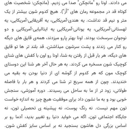
می دادند. اونا رو "مانچکن" صدا می زدیم. (مانچکن: شخصیت های
کوتاه قد در مجموعه رمان های "اٌز"). هیچ کدوم شون بیشتر از یک
متر و نیم قد نداشت. یه هندی-آمریکایی، یه آفریقایی-آمریکایی، یه
لهستانی-آمریکایی، یه یونانی-آمریکایی یه ایتالیایی-آمریکایی و دو
نوجوان سرسخت بودند. اونا بهتر پارو میزدند، همه‌ی قایق های دیگه
رو کنار می زندند و پشت سرشون میذاشتن. قد بلند تر ها تو قایق
های دیگه، هر بار قبل از رفتن به شنا، اونا رو اون با کفش های شنای
کوچیک شون مسخره می کردند. به هر حال آخر هر شنا این دوستای
کوچک مون که هر کدوم از گوشه ای از دنیا بودن به بقیه می
خندیدند. چون از همه سریع تر شنا می کردند و هر بار با فاصله
طولانی، زود تر از ما به ساحل می رسیدند. دوره آموزشی، سنجش
خوبی بود و به ما نشون داد برای موفقیت هیچ چیز به اندازه خواست
تون مهم نیست. نه رنگ پوست، نه پیشینه ی تحصیلی تون، نه
جایگاه اجتماعی تون. اگه می خواید دنیا رو تغییر بدید، آدما رو بر
اساس بزرگی دل هاشون بسنجید نه بر اساس سایز کفش شون.