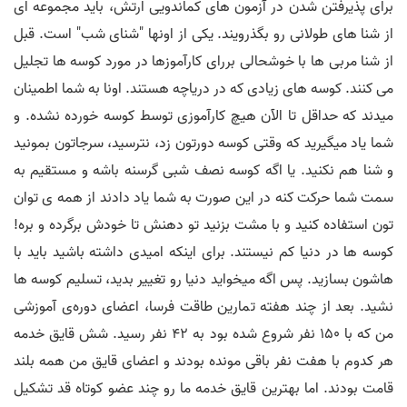
برای پذیرفتن شدن در آزمون های کماندویی ارتش، باید مجموعه ای
از شنا های طولانی رو بگذرویند. یکی از اونها "شنای شب" است. قبل
از شنا مربی ها با خوشحالی بررای کارآموزها در مورد کوسه ها تجلیل
می کنند. کوسه های زیادی که در دریاچه هستند. اونا به شما اطمینان
میدند که حداقل تا الآن هیچ کارآموزی توسط کوسه خورده نشده. و
شما یاد میگیرید که وقتی کوسه دورتون زد، نترسید، سرجاتون بمونید
و شنا هم نکنید. یا اگه کوسه نصف شبی گرسنه باشه و مستقیم به
سمت شما حرکت کنه در این صورت به شما یاد دادند از همه ی توان
تون استفاده کنید و با مشت بزنید تو دهنش تا خودش برگرده و بره!
کوسه ها در دنیا کم نیستند. برای اینکه امیدی داشته باشید باید با
هاشون بسازید. پس اگه میخواید دنیا رو تغییر بدید، تسلیم کوسه ها
نشید. بعد از چند هفته تمارین طاقت فرسا، اعضا‌ی دوره‌ی آموزشی
من که با 150 نفر شروع شده بود به 42 نفر رسید. شش قایق خدمه
هر کدوم با هفت نفر باقی مونده بودند و اعضای قایق من همه بلند
قامت بودند. اما بهترین قایق خدمه ما رو چند عضو کوتاه قد تشکیل