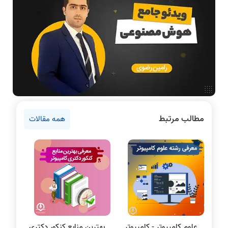
فناوری
مقالات عمومی رشته کامپیوتر
دانشگاه ها
اخبار آزمون ها
نرم افزار
سخت افزار
روانشناسی کنکور
مطالب مرتبط
همه مقالات
دروس مهندسی کامپیوتر
برنامه نویسی
پایتون
سی شارپ
علم داده
مقاله نویسی
بلاکچین
علوم کامپیوتر - کامپیوتر
بهترین منابع کنکور دکتری