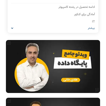
ادامه تحصیل در رشته کامپیوتر
آمادگی برای کنکور
IT
بیشتر
شبکه های کامپیوتری
مشاغل رشته کامپیوتر
معماری کامپیوتر
ریاضیات گسسته
مدار منطقی
ساختمان داده
طراحی الگوریتم
هوش مصنوعی
فیلم حل سوال و تست
بررسی تخصصی قطعات کامپیوتر
آموزش تخصصی دروس رشته کامپیوتر و IT