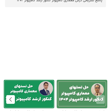
‪‪‪‪‪‪‪‪‪‪‪‪‪‪‪پاسخ تشریحی درس معماری کامپیوتر کنکور ارشد کامپیوتر 1404