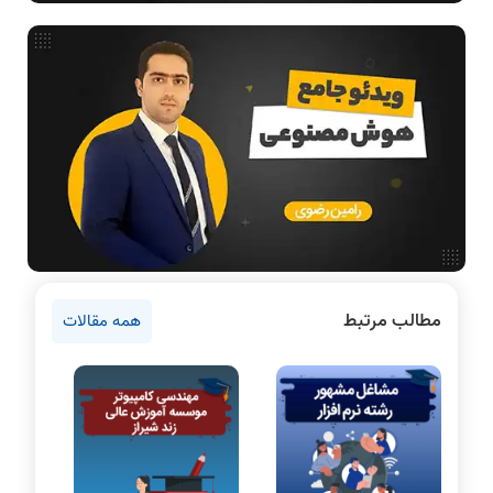
آموزش تخصصی دروس رشته کامپیوتر و IT
فناوری
مقالات عمومی رشته کامپیوتر
آمادگی برای کنکور
دانشگاه ها
اخبار آزمون ها
نرم افزار
سخت افزار
روانشناسی کنکور
مطالب مرتبط
همه مقالات
دروس مهندسی کامپیوتر
برنامه نویسی
پایتون
سی شارپ
علم داده
مقاله نویسی