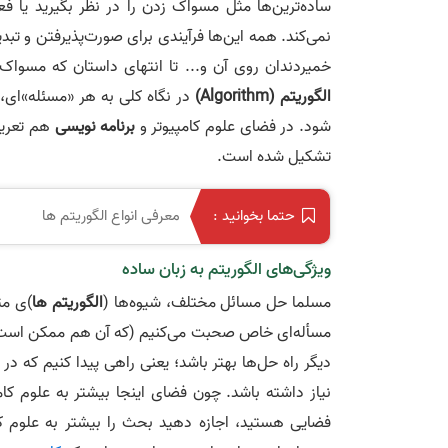
ساده‌ترین‌ها مثل مسواک زدن را در نظر بگیرید یا فع
نمی‌کند. همه این‌ها فرآیندی برای صورت‌پذیرفتن و تب
خمیردندان روی آن و... تا انتهای داستان که مسواک 
الگوریتم
(
Algorithm
)
در نگاه کلی به هر «مسئله»ای،
شود. در فضای علوم کامپیوتر و
برنامه نویسی
هم تعری
تشکیل شده است.
معرفی انواع الگوریتم‌ ها
حتما بخوانید :
ویژگی‌های الگوریتم به زبان ساده
مسلما حل مسائل مختلف، شیوه‌ها (
الگوریتم
ها
)ی مت
مسأله‌ای خاص صحبت می‌کنیم (که آن هم ممکن است راه 
دیگر راه حل‌ها بهتر باشد؛ یعنی راهی پیدا کنیم که در
نیاز داشته باشد. چون فضای اینجا بیشتر به علوم ک
فضایی هستید، اجازه دهید بحث را بیشتر به علوم کا