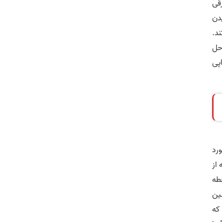
قی
یدن
د.
حل
پی
رد
از
قطه
ین
که