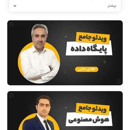
بیشتر
معماری کامپیوتر
ریاضیات گسسته
مدار منطقی
ساختمان داده
طراحی الگوریتم
هوش مصنوعی
فیلم حل سوال و تست
بررسی تخصصی قطعات کامپیوتر
آموزش تخصصی دروس رشته کامپیوتر و IT
فناوری
مقالات عمومی رشته کامپیوتر
ادامه تحصیل در رشته کامپیوتر
آمادگی برای کنکور
دانشگاه ها