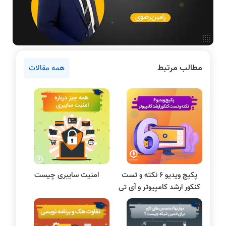
اخبار آزمون ها
نرم افزار
سخت افزار
روانشناسی کنکور
مطالب مرتبط
همه مقالات
دروس مهندسی کامپیوتر
برنامه نویسی
پایتون
سی شارپ
علم داده
مقاله نویسی
بلاکچین
پکیج ویدیو 6 نکته و تست
امنیت سایبری چیست
پایگاه داده
کنکور ارشد کامپیوتر و آی تی
الکترونیک دیجیتال
سیستم عامل
نظریه زبانها