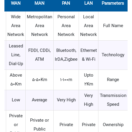
WAN
MAN
PAN
LAN
Parameters
us
Wide
Metropolitan
Personal
Local
Area
Area
Area
Area
Full Name
rk
Network
Network
Network
Network
Leased
FDDI, CDDi,
Bluetooth,
Ethernet
et
Line,
Technology
ATM
IrDA,Zigbee
& Wi-Fi
Dial-Up
Above
Upto
m
5-50Km
1-100m
Range
50Km
2Km
Very
Transmission
Low
Average
Very High
High
Speed
Private
Private or
te
or
Private
Private
Ownership
Public