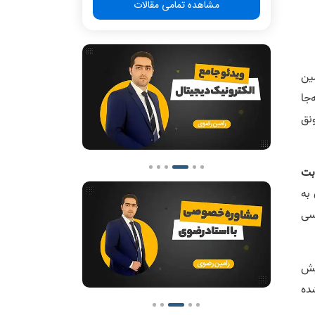
مشاهده تمامی مقالات
ین
جا
نق
بت
به
سی
یش
ده