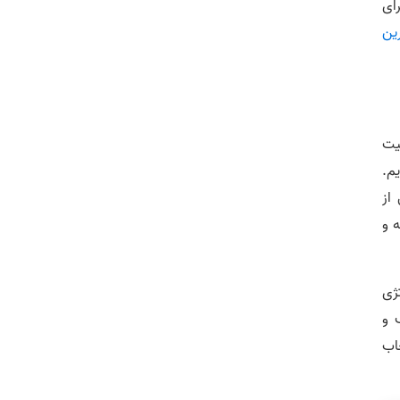
رای
ین
یت
یم.
از
 و
تژی
 و
خاب