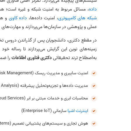
سیستم‌های پیچیده می‌پردازد. تمرکز اصلی فناوری اط
داده
، مسائل مربوط به امنیت شبکه و غیره است؛ همچ
شبکه های کامپیوتری
، امنیت داده‌ها،
داده کاوی
و هو
عملی و پژوهشی در سازمان‌ها می‌پردازند و مهارت‌های 
در مقطع دکتری، دانشجویان پس از گذراندن دروس ت
زمینه‌های نوین این گرایش می‌پردازند تا رساله خود 
به‌اصطلاح ترند تحقیقاتی
دکتری فناوری اطلاعات
را ضمی
امنیت سایبری و مدیریت ریسک (Cybersecurity & Risk Management)
مدیریت داده‌ها و تجزیه‌وتحلیل پیشرفته (Data Management & Advanced Analysis)
محاسبات ابری و خدمات مبتنی بر ابر (Cloud Computing & Cloud Services)
اینترنت اشیا
سازمانی (Enterprise IoT)
هوش تجاری و سیستم‌های پشتیبانی تصمیم (Business Intelligence & Decision Support Systems)