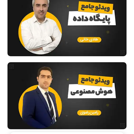
ریاضیات گسسته
مدار منطقی
ساختمان داده
طراحی الگوریتم
هوش مصنوعی
فیلم حل سوال و تست
بررسی تخصصی قطعات کامپیوتر
آموزش تخصصی دروس رشته کامپیوتر و IT
فناوری
آمادگی برای کنکور
دانشگاه ها
اخبار آزمون ها
نرم افزار
سخت افزار
روانشناسی کنکور