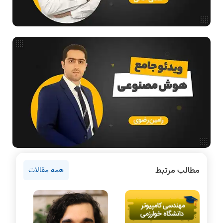
فیلم حل سوال و تست
بررسی تخصصی قطعات کامپیوتر
آموزش تخصصی دروس رشته کامپیوتر و IT
فناوری
مقالات عمومی رشته کامپیوتر
آمادگی برای کنکور
دانشگاه ها
اخبار آزمون ها
نرم افزار
سخت افزار
روانشناسی کنکور
مطالب مرتبط
همه مقالات
دروس مهندسی کامپیوتر
برنامه نویسی
پایتون
سی شارپ