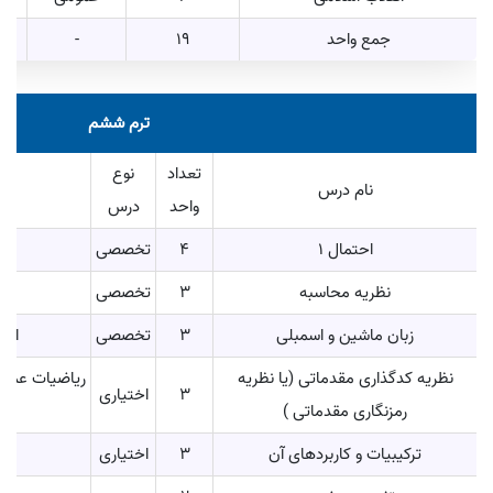
جمع واحد
19
-
ترم ششم
تعداد
نوع
نام درس
واحد
درس
احتمال 1
4
تخصصی
نظریه محاسبه
3
تخصصی
ا
زبان ماشین و اسمبلی
3
تخصصی
اصو
نظریه کدگذاری مقدماتی (یا نظریه
3
اختیاری
رمزنگاری مقدماتی )
ترکیبیات و کاربردهای آن
3
اختیاری