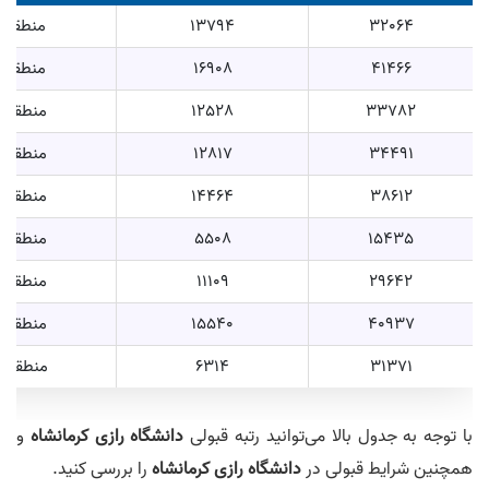
32064
13794
منطقه 1
41466
16908
منطقه 1
33782
12528
منطقه 2
34491
12817
منطقه 2
38612
14464
منطقه 2
15435
5508
منطقه 2
29642
11109
منطقه 2
40937
15540
منطقه 2
31371
6314
منطقه 3
با توجه به جدول بالا می‌توانید رتبه قبولی
دانشگاه رازی کرمانشاه
و
همچنین شرایط قبولی در
دانشگاه رازی کرمانشاه
را بررسی کنید.