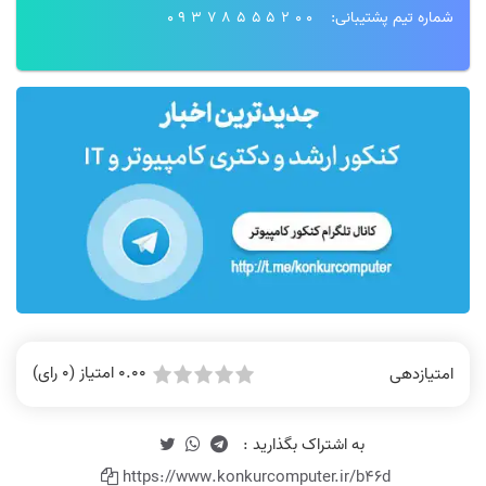
شماره تیم پشتیبانی:
09378555200
0.00 امتیاز (0 رای)
امتیازدهی
https://www.konkurcomputer.ir/b46d