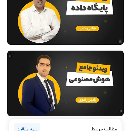
ساختمان داده
طراحی الگوریتم
هوش مصنوعی
فیلم حل سوال و تست
بررسی تخصصی قطعات کامپیوتر
آموزش تخصصی دروس رشته کامپیوتر و IT
فناوری
مقالات عمومی رشته کامپیوتر
آمادگی برای کنکور
دانشگاه ها
اخبار آزمون ها
نرم افزار
سخت افزار
روانشناسی کنکور
مطالب مرتبط
همه مقالات
دروس مهندسی کامپیوتر