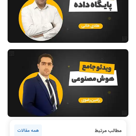
ساختمان داده
طراحی الگوریتم
هوش مصنوعی
فیلم حل سوال و تست
بررسی تخصصی قطعات کامپیوتر
آموزش تخصصی دروس رشته کامپیوتر و IT
فناوری
آمادگی برای کنکور
دانشگاه ها
اخبار آزمون ها
نرم افزار
سخت افزار
روانشناسی کنکور
مطالب مرتبط
همه مقالات
دروس مهندسی کامپیوتر