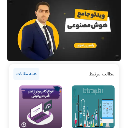
بررسی تخصصی قطعات کامپیوتر
آموزش تخصصی دروس رشته کامپیوتر و IT
فناوری
آمادگی برای کنکور
اخبار آزمون ها
نرم افزار
سخت افزار
روانشناسی کنکور
مطالب مرتبط
همه مقالات
دروس مهندسی کامپیوتر
برنامه نویسی
پایتون
سی شارپ
علم داده
مقاله نویسی
بلاکچین