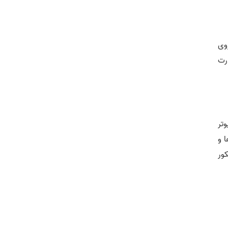
وی
رت
تر
 و
ور