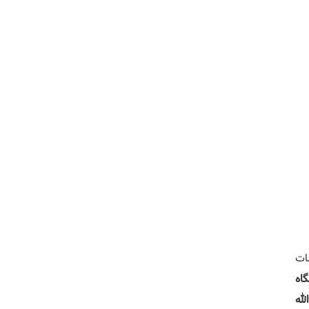
ات
اه
لله