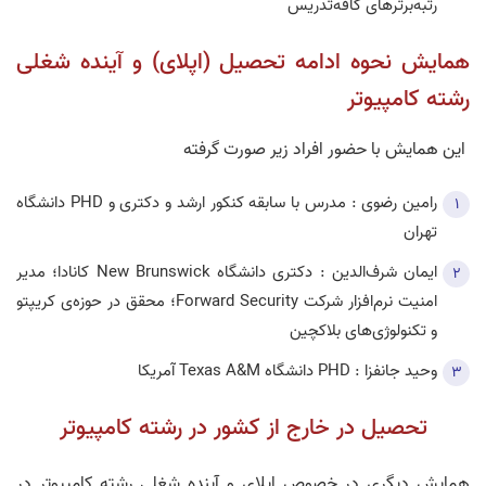
رتبه‌برترهای کافه‌تدریس
همایش نحوه ادامه تحصیل (اپلای) و آینده شغلی
رشته کامپیوتر
این همایش با حضور افراد زیر صورت گرفته
رامين رضوی : مدرس با سابقه کنکور ارشد و دکتری و PHD دانشگاه
تهران
ایمان شرف‌الدین : دکتری دانشگاه New Brunswick کانادا؛ مدیر
امنیت نرم‌افزار شرکت Forward Security؛ محقق در حوزه‌ی کریپتو
و تکنولوژی‌های بلاکچین
وحید جانفزا : PHD دانشگاه Texas A&M آمریکا
تحصیل در خارج از کشور در رشته کامپیوتر
همایش دیگری در خصوص اپلای و آینده شغلی رشته کامپیوتر در