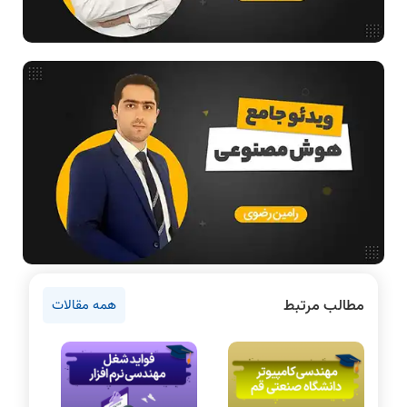
فیلم حل سوال و تست
بررسی تخصصی قطعات کامپیوتر
آموزش تخصصی دروس رشته کامپیوتر و IT
فناوری
آمادگی برای کنکور
دانشگاه ها
اخبار آزمون ها
نرم افزار
سخت افزار
روانشناسی کنکور
مطالب مرتبط
همه مقالات
دروس مهندسی کامپیوتر
برنامه نویسی
پایتون
سی شارپ