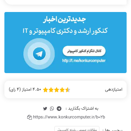
4.50 امتیاز (4 رای)
امتیازدهی
https://www.konkurcomputer.ir/b02b
برچسب‌ها :
مقالات عمومی رشته کامپیوتر