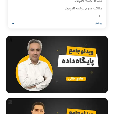
مشاغل رشته کامپیوتر
مقالات عمومی رشته کامپیوتر
IT
بیشتر
شبکه های کامپیوتری
معماری کامپیوتر
ریاضیات گسسته
مدار منطقی
ساختمان داده
طراحی الگوریتم
هوش مصنوعی
فیلم حل سوال و تست
بررسی تخصصی قطعات کامپیوتر
آموزش تخصصی دروس رشته کامپیوتر و IT
فناوری
ادامه تحصیل در رشته کامپیوتر