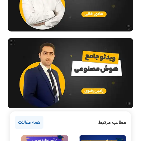
ساختمان داده
طراحی الگوریتم
فیلم حل سوال و تست
بررسی تخصصی قطعات کامپیوتر
آموزش تخصصی دروس رشته کامپیوتر و IT
ادامه تحصیل در رشته کامپیوتر
آمادگی برای کنکور
دانشگاه ها
اخبار آزمون ها
نرم افزار
سخت افزار
روانشناسی کنکور
مطالب مرتبط
همه مقالات
دروس مهندسی کامپیوتر
برنامه نویسی