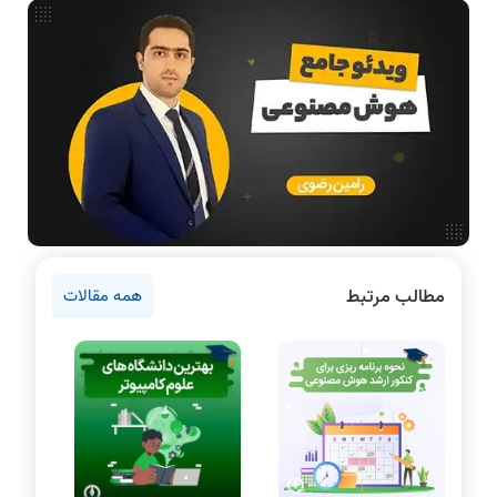
بررسی تخصصی قطعات کامپیوتر
آموزش تخصصی دروس رشته کامپیوتر و IT
فناوری
دانشگاه ها
اخبار آزمون ها
نرم افزار
سخت افزار
روانشناسی کنکور
مطالب مرتبط
همه مقالات
دروس مهندسی کامپیوتر
برنامه نویسی
پایتون
سی شارپ
علم داده
مقاله نویسی