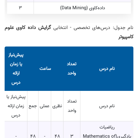
داده‌کاوی (Data Mining)
3
نام جدول: درس‌های تخصصی - انتخابی
گرایش داده‌ کاوی علوم
کامپیوتر
پیش‌نیاز
تعداد
یا زمان
نام درس
ساعت
واحد
ارائه
درس
پیش‌نیاز یا
تعداد
نام درس
نظری
عملی
جمع
زمان ارائه
واحد
درس
ریاضیات
یادگیری(Mathematics of
3
48
-
48
-