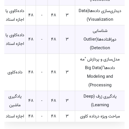
دیداری‌سازی داده‌ها(Data
داده‌کاوی یا
48
-
48
3
Visualization)
اجازه استاد
شناسایی
داده‌کاوی یا
دورافتاده‌ها(Outlier
3
48
-
48
اجازه استاد
Detection)
مدل‌سازی و پردازش "مه
داده‌ها"(Big Data
3
48
-
48
داده‌کاوی
Modeling and
Processing)
یادگیری ژرف (Deep
یادگیری
48
-
48
3
Learning)
ماشین
مباحث ویژه درداده کاوی
3
48
-
48
اجازه استاد