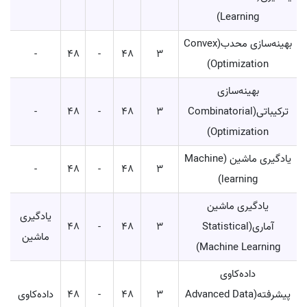
Learning)
بهینه‌سازی محدب(Convex
-
48
-
48
3
Optimization)
بهینه‌سازی
ترکیباتی(Combinatorial
3
48
-
48
-
Optimization)
یادگیری ماشین (Machine
-
48
-
48
3
learning)
یادگیری ماشین
یادگیری
آماری(Statistical
3
48
-
48
ماشین
Machine Learning)
داده‌کاوی
پیشرفته(Advanced Data
3
48
-
48
داده‌کاوی