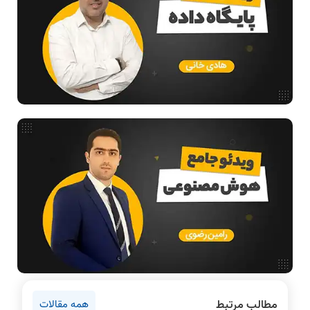
ساختمان داده
طراحی الگوریتم
هوش مصنوعی
فیلم حل سوال و تست
بررسی تخصصی قطعات کامپیوتر
آموزش تخصصی دروس رشته کامپیوتر و IT
فناوری
مقالات عمومی رشته کامپیوتر
آمادگی برای کنکور
دانشگاه ها
اخبار آزمون ها
نرم افزار
سخت افزار
روانشناسی کنکور
مطالب مرتبط
همه مقالات
دروس مهندسی کامپیوتر