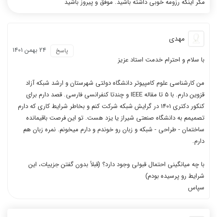
مگر اینکه رزومه خوبی داشته باشید. موفق و پیروز باشید
مهدی
24 بهمن 1401
پاسخ
با سلام و احترام خدمت استاد عزیز
من کارشناسی علوم کامپیوتر دانشگاه دولتی شهرستان و ارشد شبکه آزاد
قزوین دارم. با 5 تا مقاله IEEE و چندتا کنفرانسی فارسی. قصد دارم برای
کنکور دکتری 1401 در گرایش شبکه شرکت کنم و بخاطر شرایط کاری که دارم
تصمیمم به دانشگاه صنعتی شیراز یا یزد هست. تو این فرصت باقیمانده
ساختمان - طراحی - شبکه و زبان رو خوندم و دارم میخونم. نمره زبان هم
دارم.
با چه میانگینی احتمال قبولی وجود دارد؟ (قبلاً بدون گفتن جزییات، این
شرایط رو پرسیده بودم)
سپاس