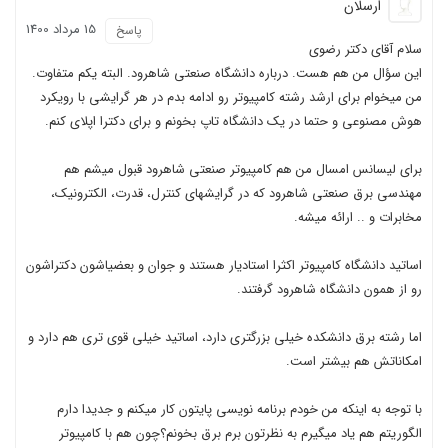
ارسلان
15 مرداد 1400
پاسخ
سلام آقای دکتر رضوی
این سؤال من هم هست. درباره دانشگاه صنعتی شاهرود. البته یکم متفاوت.
من میخوام برای ارشد رشته کامپیوتر رو ادامه بدم در هر گرایشی با رویکرد
هوش مصنوعی و حتما در یک دانشگاه تاپ بخونم و برای دکترا اپلای کنم.
برای لیسانس امسال من هم کامپیوتر صنعتی شاهرود قبول میشم هم
مهندسی برق صنعتی شاهرود که در گرایشهای کنترل، قدرت، الکترونیک،
مخابرات و .. ارائه میشه.
اساتید دانشگاه کامپیوتر اکثرا استادیار هستند و جوان و بعضیاشون دکتراشون
رو از همون دانشگاه شاهرود گرفتند.
اما رشته برق دانشکده خیلی بزرگتری دارد، اساتید خیلی قوی تری هم دارد و
امکاناتش هم بیشتر است.
با توجه به اینکه من خودم برنامه نویسی پایتون کار میکنم و جدیدا دارم
الگوریتم هم یاد میگیرم به نظرتون برم برق بخونم؟چون هم با کامپیوتر