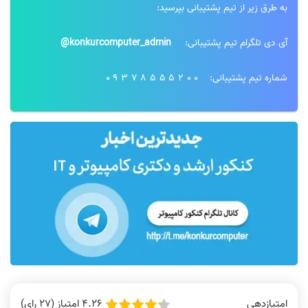
به طرق زیر از تیم پشتیبانی بپرسید:
آی دی تلگرام تیم پشتیبانی:
konkurcomputer_admin@
شماره تیم پشتیبانی:
09378555200
4.26 امتیاز (27 رای)
امتیازدهی