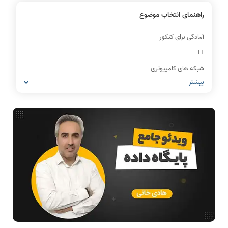
راهنمای انتخاب موضوع
آمادگی برای کنکور
IT
شبکه های کامپیوتری
بیشتر
مشاغل رشته کامپیوتر
معماری کامپیوتر
ریاضیات گسسته
مدار منطقی
ساختمان داده
طراحی الگوریتم
هوش مصنوعی
فیلم حل سوال و تست
بررسی تخصصی قطعات کامپیوتر
آموزش تخصصی دروس رشته کامپیوتر و IT