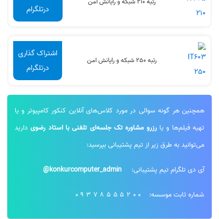
رتبه 210 شبکه و رایانش امن
درتلگرام
اشتراک گذاری
رتبه 250 شبکه و رایانش امن
درتلگرام
همچنین هر گونه سوالی در مورد کلاس‌های آنلاین کنکور کامپیوتر و یا
تهیه فیلم‌ها و یا
رزرو مشاوره تک جلسه‌ای تلفنی با استاد رضوی
دارید
می‌توانید به طرق زیر از تیم پشتیبانی بپرسید:
آی دی تلگرام تیم پشتیبانی:
konkurcomputer_admin@
شماره ثابت موسسه:
09378555200