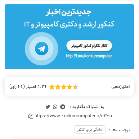
4.34 امتیاز (44 رای)
امتیازدهی
https://www.konkurcomputer.ir/e35a
برچسب‌ها :
آمادگی برای کنکور