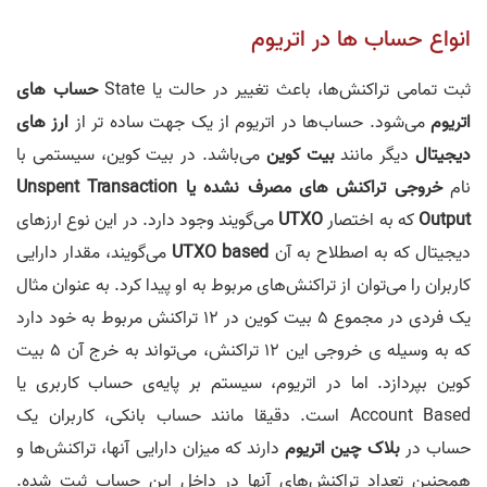
انواع حساب ها در اتریوم
ثبت تمامی تراکنش‌ها، باعث تغییر در حالت یا State
حساب های
اتریوم
می‌شود. حساب‌ها در اتریوم از یک جهت ساده تر از
ارز های
دیجیتال
دیگر مانند
بیت کوین
می‌باشد. در بیت کوین، سیستمی با
نام
خروجی تراکنش های مصرف نشده یا Unspent Transaction
Output
که به اختصار
UTXO
می‌گویند وجود دارد. در این نوع ارز‌های
دیجیتال که به اصطلاح به آن
UTXO based
می‌گویند، مقدار دارایی
کاربران را می‌توان از تراکنش‌های مربوط به او پیدا کرد. به عنوان مثال
یک فردی در مجموع 5 بیت کوین در 12 تراکنش مربوط به خود دارد
که به وسیله ی خروجی این 12 تراکنش، می‌تواند به خرج آن 5 بیت
کوین بپردازد. اما در اتریوم، سیستم بر پایه‌ی حساب کاربری یا
Account Based است. دقیقا مانند حساب بانکی، کاربران یک
حساب در
بلاک چین اتریوم
دارند که میزان دارایی آنها، تراکنش‌ها و
همچنین تعداد تراکنش‌های آنها در داخل این حساب ثبت شده.