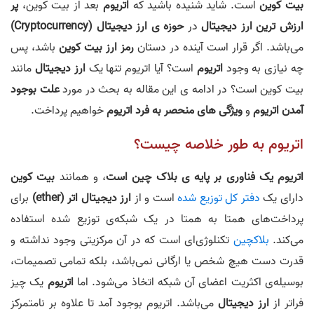
بیت کوین
است. شاید شنیده باشید که
اتریوم
بعد از بیت کوین،
پر
ارزش ترین ارز دیجیتال
در
حوزه ی ارز دیجیتال (Cryptocurrency)
می‌باشد. اگر قرار است آینده در دستان
رمز ارز بیت کوین
باشد، پس
چه نیازی به وجود
اتریوم
است؟ آیا اتریوم تنها یک
ارز دیجیتال
مانند
بیت کوین است؟ در ادامه ی این مقاله به بحث در مورد
علت بوجود
آمدن اتریوم
و
ویژگی های منحصر به فرد اتریوم
خواهیم پرداخت.
اتریوم به طور خلاصه چیست؟
اتریوم یک فناوری بر پایه ی بلاک چین است
، و همانند
بیت کوین
دارای یک
دفتر کل توزیع شده
است و از
ارز دیجیتال اتر (ether)
برای
پرداخت‌های همتا به همتا در یک شبکه‌ی توزیع شده استفاده
می‌کند.
بلاکچین
تکنلوژی‌ای است که در آن مرکزیتی وجود نداشته و
قدرت دست هیچ شخص یا ارگانی نمی‌باشد، بلکه تمامی تصمیمات،
بوسیله‌ی اکثریت اعضای آن شبکه اتخاذ می‌شود. اما
اتریوم
یک چیز
فراتر از
ارز دیجیتال
می‌باشد. اتریوم بوجود آمد تا علاوه بر نامتمرکز