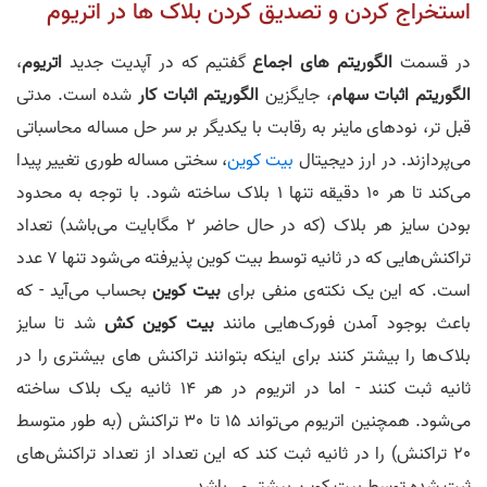
استخراج کردن و تصدیق کردن بلاک ها در اتریوم
در قسمت
الگوریتم های اجماع
گفتیم که در آپدیت جدید
اتریوم
،
الگوریتم اثبات سهام
، جایگزین
الگوریتم اثبات کار
شده است. مدتی
قبل تر، نودهای ماینر به رقابت با یکدیگر بر سر حل مساله محاسباتی
می‌پردازند. در ارز دیجیتال
بیت کوین
، سختی مساله طوری تغییر پیدا
می‌کند تا هر 10 دقیقه تنها 1 بلاک ساخته شود. با توجه به محدود
بودن سایز هر بلاک (که در حال حاضر 2 مگابایت می‌باشد) تعداد
تراکنش‌هایی که در ثانیه توسط بیت کوین پذیرفته می‌شود تنها 7 عدد
است. که این یک نکته‌ی منفی برای
بیت کوین
بحساب می‌آید - که
باعث بوجود آمدن فورک‌هایی مانند
بیت کوین کش
شد تا سایز
بلاک‌ها را بیشتر کنند برای اینکه بتوانند تراکنش های بیشتری را در
ثانیه ثبت کنند - اما در اتریوم در هر 14 ثانیه یک بلاک ساخته
می‌شود. همچنین اتریوم می‌تواند 15 تا 30 تراکنش (به طور متوسط
20 تراکنش) را در ثانیه ثبت کند که این تعداد از تعداد تراکنش‌های
ثبت شده توسط بیت کوین بیشتر می‌باشد.