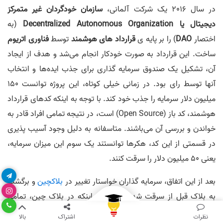
در سال 2016 یک شرکت آلمانی،
سازمان خودگردان غیر متمرکز
دیجیتال یا Decentralized Autonomous Organization
(به
اختصار
DAO
) را بر پایه ی
قرارداد های هوشمند
توسط
فناوری اتریوم
ساخت. این قرارداد به صورت خودکار انجام می‌شد و هدف از ایجاد
آن، تشکیل یک صندوق سرمایه گذاری برای جذب ایده‌ها و انتخاب
آنها توسط رای بود. در زمانی خیلی کوتاه، این پروژه توانست 150
میلیون دلار سرمایه را جذب خود کند. با توجه به اینکه کد‌های قرارداد
هوشمند، کد باز (Open Source) است، در نتیجه تمامی افراد قادر به
خواندن و بررسی آن می‌باشند. متاسفانه به دلیل وجود آسیب پذیری
در قسمتی از این کد، هکرها توانستند یک سوم این میزان سرمایه،
یعنی 50 میلیون دلار را سرقت کنند.
بعد از این اتفاق، سرمایه گذاران خواستار تغییر در
بلاکچین
و برگشت
به بلاک قبل از سرقت شدند. به علت اینکه در بلاک چین، تمامی
رویدادها به صورت تراکنش‌ها و داخل بلاک‌ها قرار دارند، در نتیجه
نظرات
اشتراک
بالا