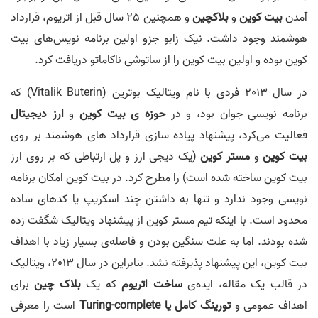
آمدن
بیت کوین
و
بلاکچین
و همچنین 25 سال قبل از اتریوم، قرارداد
هوشمند وجود داشت. نیک زابو جزو اولین برنامه نویس‌های بیت
کوین بوده و اولین بیت کوین را از ساتوشی ناکاماتو دریافت کرد.
در سال 2013 فردی با نام ویتالیک بوترین (Vitalik Buterin) که
برنامه نویسی جوان بود، و در
حوزه ی بیت کوین
و
ارز دیجیتال
فعالیت می‌کرد، پیشنهاد پیاده سازی قرارداد های هوشمند بر روی
بیت کوین
و
مستر کوین
(یک دیجی ارز و پل ارتباطی که بر روی ارز
بیت کوین ساخته شده است) را مطرح کرد. در بیت کوین امکان برنامه
نویسی وجود ندارد و تنها به داشتن چند اسکریپ یا کدهای ساده
محدود است. با اینکه تیم مستر کوین از پیشنهاد ویتالیک شگفت زده
شده بودند. اما به علت سنگین بودن و فاصله‌ی بسیار زیاد با اهداف
بیت کوین، این پیشنهاد پذیرفته نشد. بنابراین در سال 2013، ویتالیک
در قالب یک مقاله، ایده‌ی
ساخت اتریوم
که یک
بلاک چین
برای
اهداف عمومی و
تورینگ کامل یا Turing-complete
است را معرفی