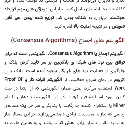
ندارد و کاربران می‌توانند از صحت و درستی کد نوشته شده و قرار
گذاشته شده، اطمینان حاصل کنند. بنابراین از
ویژگی های مهم قرارداد
هوشمند
می‌توان به
شفاف بودن کد
،
توزیع شده بودن
،
غیر قابل
تعویض
و در نتیجه
امنیت بالا
اشاره کرد.
الگوریتم های اجماع (Consensus Algorithms)
الگوریتم اجماع یا Consensus Algorithm، الگوریتمی است که برای
توافق بین نود های شبکه ی بلاکچین بر سر تایید کردن بلاک و
جلوگیری از فعالیت نود های خرابکار بوجود آمده است
. بلاک چین
اتریوم
در زمان شروع فعالیت، از
الگوریتم اثبات کار یا Proof Of
Work
استفاده می‌کرد، یعنی همان الگوریتمی که از ابتدا در بیت
کوین مورد استفاده قرار گرفت. در این الگوریتم، نود‌هایی با نام
Miner یا استخراج کننده، به رقابت با یکدیگر بر سر حل یک مساله‌ی
ریاضی که نیاز به محاسبات زیادی دارند می‌پردازند. در این مساله نیاز
به تولید مقدار بسیار زیادی
هش کد
می‌باشد و به همین علت، به