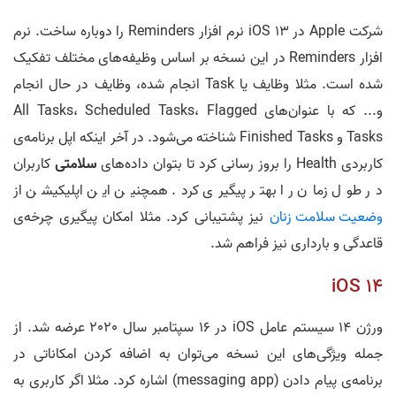
شرکت Apple در iOS 13 نرم افزار Reminders را دوباره ساخت. نرم
افزار Reminders در این نسخه بر اساس وظیفه‌های مختلف تفکیک
شده است. مثلا وظایف یا Task انجام شده، وظایف در حال انجام
و... که با عنوان‌های All Tasks، Scheduled Tasks، Flagged
Tasks و Finished Tasks شناخته می‌شود. در آخر اینکه اپل برنامه‌ی
کاربردی Health را بروز رسانی کرد تا بتوان داده‌های
سلامتی
کاربران
در طول زمان را بهتر پیگیری کرد. همچنین این اپلیکیشن از
وضعیت سلامت زنان
نیز پشتیبانی کرد. مثلا امکان پیگیری چرخه‌ی
قاعدگی و بارداری نیز فراهم شد.
iOS 14
ورژن 14 سیستم عامل iOS در 16 سپتامبر سال 2020 عرضه شد. از
جمله ویژگی‌های این نسخه می‌توان به اضافه کردن امکاناتی در
برنامه‌ی پیام دادن (messaging app) اشاره کرد. مثلا اگر کاربری به