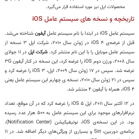
محصولات اپل نیز مورد استفاده قرار می‌گیرد.
تاریخچه و نسخه های سیستم عامل iOS
سیستم عامل iOS در ابتدا با نام سیستم عامل
آیفون
شناخته می‌شد.
قبل از عرضه‌ی iOS 4 در ژوئن سال 2010، شرکت اپل 3 نسخه از
سیستم عامل موبایل را با این نام منتشر کرد.
شرکت اپل
در 11 جولای
سال 2008، ورژن دوم iOS را عرضه کرد، این نسخه در کنار آیفون 3G
عرضه شد. سپس در 17 ژوئن سال 2009، اپل، iOS 3 را عرضه کرد و
سپس در 21 ژوئن سال 2010، نسخه ی چهارم این سیستم عامل یعنی
iOS 4، همراه با آیفون 4 منتشر شد.
در 12 اکتبر سال 2011، اپل iOS 5 را عرضه کرد که در آن موقع، تعداد
نرم‌افزارهای موجود برای این سیستم عامل به 500 هزار عدد رسیده
بود. در این نسخه‌ی iOS، نوتیفیکیشن (Notification Center)،
برنامه‌ی دوربین، Siri و بسیاری از ویژگی‌های دیگر اضافه شد. در 11