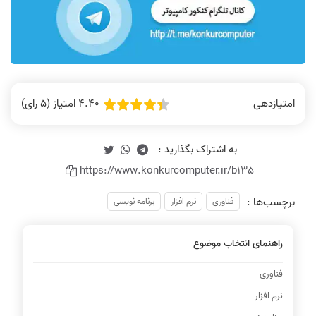
4.40 امتیاز (5 رای)
امتیازدهی
https://www.konkurcomputer.ir/b135
برچسب‌ها :
فناوری
نرم افزار
برنامه نویسی
راهنمای انتخاب موضوع
فناوری
نرم افزار