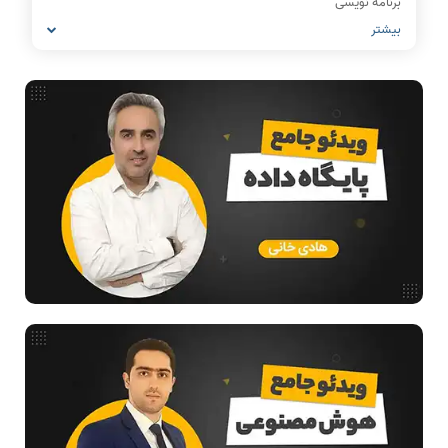
برنامه نویسی
بیشتر
IT
شبکه های کامپیوتری
مشاغل رشته کامپیوتر
معماری کامپیوتر
ریاضیات گسسته
مدار منطقی
ساختمان داده
طراحی الگوریتم
هوش مصنوعی
فیلم حل سوال و تست
بررسی تخصصی قطعات کامپیوتر
آموزش تخصصی دروس رشته کامپیوتر و IT
مقالات عمومی رشته کامپیوتر
ادامه تحصیل در رشته کامپیوتر