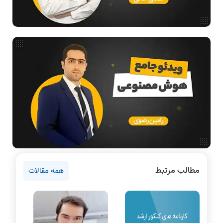
طراحی الگوریتم
هوش مصنوعی
فیلم حل سوال و تست
بررسی تخصصی قطعات کامپیوتر
آموزش تخصصی دروس رشته کامپیوتر و IT
مقالات عمومی رشته کامپیوتر
دانشگاه ها
اخبار آزمون ها
نرم افزار
سخت افزار
روانشناسی کنکور
مطالب مرتبط
همه مقالات
دروس مهندسی کامپیوتر
برنامه نویسی
پایتون
سی شارپ