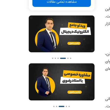
مشاهده تمامی مقالات
ین
ت.
ار
ن،
ای
ای
تی
.