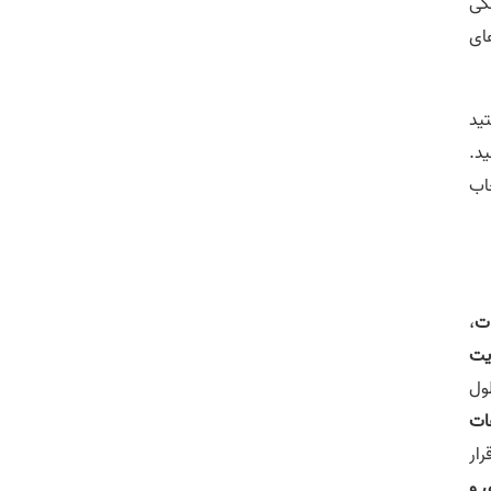
کی
های
تید
ید.
اب
ات
،
یت
ن هر کدام از گرایش های ارشد it در طول
ات
رار
 و