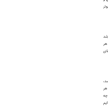
تر
شد
هر
ای
د،
هر
چه
یم