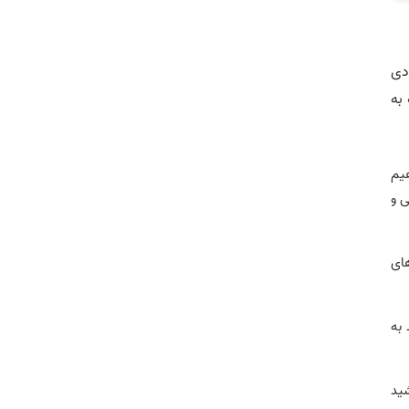
دی
به
هیم
ی و
ای
 به
شید