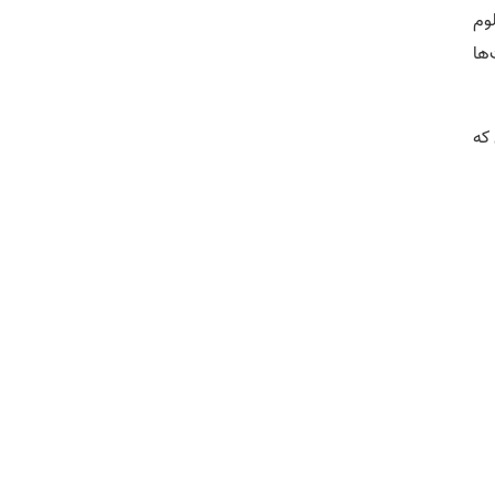
وم
ها
 که