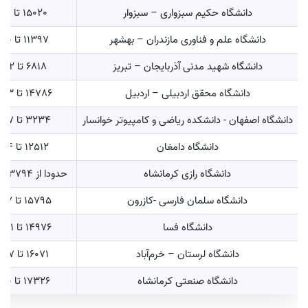
دانشگاه حکیم سبزواری – سبزوار
15020 تا 21151
دانشگاه علم و فناوری مازندران – بهشهر
11397 تا 17960
دانشگاه شهید مدنی آذربایجان – تبریز
6818 تا 13412
دانشگاه محقق اردبیلی – اردبیل
14786 تا 18353
دانشگاه اصفهان - دانشکده ریاضی و کامپیوتر خوانسار
3234 تا 15487
دانشگاه دامغان
12512 تا 19764
دانشگاه رازی کرمانشاه
حدودا از 13794 تا 16908
دانشگاه سلمان فارسی -کازرون
15795 تا 23197
دانشگاه فسا
14976 تا 23331
دانشگاه لرستان – خرم‌آباد
16071 تا 26057
دانشگاه صنعتی کرمانشاه
17326 تا 21270