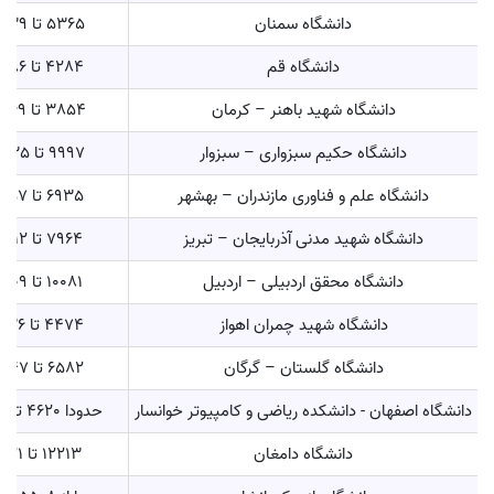
دانشگاه سمنان
5365 تا 21839
دانشگاه قم
4284 تا 14286
دانشگاه شهید باهنر – کرمان
3854 تا 24969
دانشگاه حکیم سبزواری – سبزوار
9997 تا 22635
دانشگاه علم و فناوری مازندران – بهشهر
6935 تا 18657
دانشگاه شهید مدنی آذربایجان – تبریز
7964 تا 13712
دانشگاه محقق اردبیلی – اردبیل
10081 تا 17209
دانشگاه شهید چمران اهواز
4474 تا 12636
دانشگاه گلستان – گرگان
6582 تا 13047
دانشگاه اصفهان - دانشکده ریاضی و کامپیوتر خوانسار
حدودا 4620 تا 12780
دانشگاه دامغان
12213 تا 14121