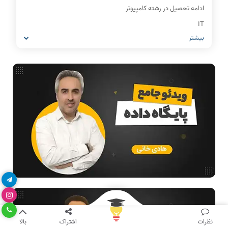
ادامه تحصیل در رشته کامپیوتر
IT
بیشتر
شبکه های کامپیوتری
مشاغل رشته کامپیوتر
معماری کامپیوتر
ریاضیات گسسته
مدار منطقی
ساختمان داده
طراحی الگوریتم
هوش مصنوعی
فیلم حل سوال و تست
بررسی تخصصی قطعات کامپیوتر
آموزش تخصصی دروس رشته کامپیوتر و IT
فناوری
نظرات
اشتراک
بالا