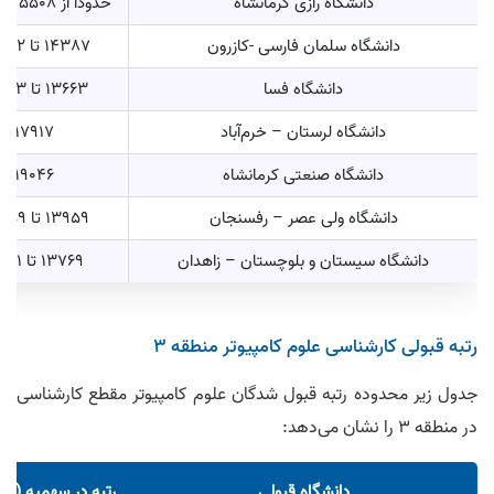
دانشگاه رازی کرمانشاه
حدودا از 5508 تا 15540
دانشگاه سلمان فارسی -کازرون
14387 تا 22742
دانشگاه فسا
13663 تا 21383
دانشگاه لرستان – خرم‌آباد
17917
دانشگاه صنعتی کرمانشاه
19046
دانشگاه ولی عصر – رفسنجان
13959 تا 27859
دانشگاه سیستان و بلوچستان – زاهدان
13769 تا 27011
رتبه قبولی کارشناسی علوم کامپیوتر منطقه 3
جدول زیر محدوده رتبه قبول شدگان علوم کامپیوتر مقطع کارشناسی
در منطقه 3 را نشان می‌‎دهد:
دانشگاه قبولی
رتبه در سهمیه (منطق