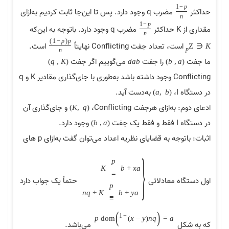
1
−
p
حداکثر
مضرب q وجود دارد. پس تا این‌جا ثابت کردیم به‌ازای
n
1
−
p
مقداری از K حداکثر
مضرب q وجود دارد. باتوجه به این‌که
n
)
1
−
p
(
p
است، تعداد جفت Conflicting نهایتاً
است.
Z
∈
K
p
n
ما جفت
را جفت
می‌گوییم اگر جفت
)
q
,
K
(
d
a
b
)
b
,
a
(
Conflicting وجود داشته باشد به‌طوری با جای‌گذاری مقادیر K و q
در دستگاه
،I
به‌دست آید.
(
a
,
b
)
ادعای دوم: به‌ازای هرجفت
،Conflicting
و جای‌گذاری آن
(
K
,
q
)
در دستگاه I فقط و فقط یک جفت
وجود دارد.
)
b
,
a
(
اثبات: باتوجه به قضایای نظریه اعداد می‌توان گفت به‌ازای p های
{
p
K
b
+
x
a
≡
اول دستگاه معادلاتی
حتماً یک جواب دارد
p
n
q
+
K
b
+
y
a
≡
)
(
1
−
p
d
o
m
)
x
−
y
(
n
q
=
a
که به شکل
می‌باشد.