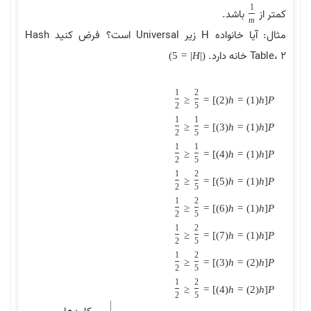
1
کمتر از
باشد.
m
مثال: آیا خانواده H زیر Universal است؟ فرض کنید Hash
Table، 2 خانه دارد.
)
5
=
|
H
|
(
1
2
≤
=
]
)
2
(
h
=
)
1
(
h
[
P
2
5
1
1
≤
=
]
)
3
(
h
=
)
1
(
h
[
P
2
5
1
1
≤
=
]
)
4
(
h
=
)
1
(
h
[
P
2
5
1
2
≤
=
]
)
5
(
h
=
)
1
(
h
[
P
2
5
1
2
≤
=
]
)
6
(
h
=
)
1
(
h
[
P
2
5
1
2
≤
=
]
)
7
(
h
=
)
1
(
h
[
P
2
5
1
2
≤
=
]
)
3
(
h
=
)
2
(
h
[
P
2
5
1
2
≤
=
]
)
4
(
h
=
)
2
(
h
[
P
2
5