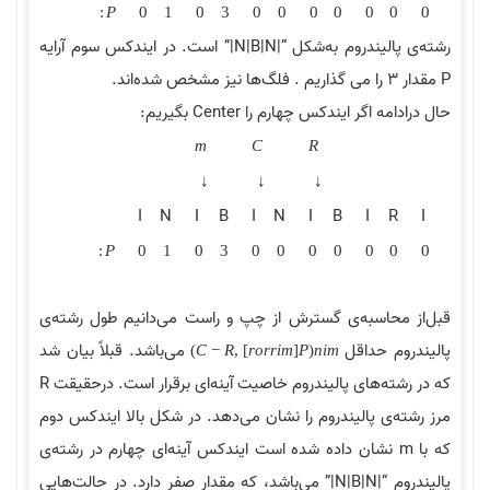
:
P
0
1
0
3
0
0
0
0
0
0
0
رشته‌ی پالیندروم به‌شکل “|N|B|N|” است. در ایندکس سوم آرایه
P مقدار 3 را می گذاریم . فلگ‌ها نیز مشخص شده‌اند.
حال درادامه اگر ایندکس چهارم را Center بگیریم:
m
C
R
↓
↓
↓
I
N
I
B
I
N
I
B
I
R
I
:
P
0
1
0
3
0
0
0
0
0
0
0
قبل‌از محاسبه‌ی گسترش از چپ و راست می‌دانیم طول‌ رشته‌ی
پالیندروم حداقل
می‌باشد. قبلاً بیان شد
)
C
−
R
,
]
r
o
r
r
i
m
[
P
(
n
i
m
که در رشته‌های پالیندروم خاصیت آینه‌ای برقرار است. درحقیقت R
مرز رشته‌ی پالیندروم را نشان می‌دهد. در شکل بالا ایندکس دوم
که با m نشان داده شده است ایندکس آینه‌ای چهارم در رشته‌ی
پالیندروم “|N|B|N|” می‌باشد، که مقدار صفر دارد. در حالت‌هایی