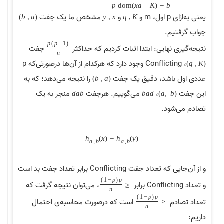
p
d
o
m
)
x
a
−
K
(
=
b
یعنی به‌ازای p اول، m و
و
مشخص ما یک جفت
)
b
,
a
(
y
,
x
q
,
K
جواب گرفتیم.
p
(
p
−
1
)
نتیجه‌گیری نهایی: ابتدا اثبات کردیم که حداکثر
جفت
n
،
Conflicting
وجود دارد که هرکدام از آن‌ها درصورتی‌که p
)
q
,
K
(
عددی اول باشد، دقیق یک جفت
را نتیجه می‌دهد؛ که به
)
b
,
a
(
این جفت
،
می‌گوییم. هرجفت
منجر به یک
d
a
b
b
a
d
(
a
,
b
)
تصادم می‌شود.
h
(
x
)
=
h
(
y
)
a
,
b
a
,
b
و از آن‌جایی که تعداد جفت Conflicting برابر تعداد جفت بد است
)
1
−
p
(
p
و تعداد Conflicting برابر
، می‌توان نتیجه گرفت که
≤
n
)
1
−
p
(
p
تعداد تصادم
است که درصورت محاسبه‌ی احتمال
≤
n
داریم: