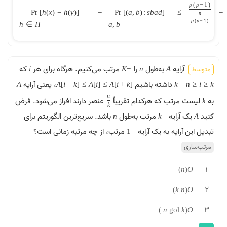
p
(
p
−
1
)
P
r
[
h
(
x
)
=
h
(
y
)
]
=
P
r
[
(
a
,
b
)
:
s
b
a
d
]
≤
=
n
p
(
p
−
1
)
h
∈
H
a
,
b
آرایه
به‌طول
را
مرتب می‌کنیم. هرگاه برای هر
که
متوسط
i
K
−
n
A
داشته باشیم
، یعنی آرایه
A
A
[
i
−
k
]
≤
A
[
i
]
≤
A
[
i
+
k
]
k
−
n
≤
i
≤
k
n
به
لیست مرتب که هرکدام تقریباً
عنصر دارند افراز می‌شود. فرض
k
k
کنید
یک آرایه
مرتب به‌طول
باشد. سریع‌ترین الگوریتم برای
n
k
−
A
تبدیل این آرایه به یک آرایه
مرتب، از چه مرتبه زمانی است؟
1
−
مرتب‌سازی
1
)
n
(
O
2
)
k
n
(
O
3
)
n
g
o
l
k
(
O