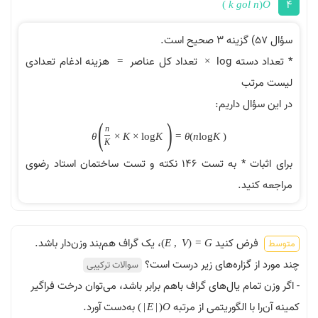
4
)
k
g
o
l
n
(
O
سؤال 57) گزینه 3 صحیح است.
* تعداد دسته
log
تعداد کل عناصر
هزینه ادغام تعدادی
=
×
لیست مرتب
در این سؤال داریم:
(
)
n
θ
×
K
×
l
o
g
K
=
θ
(
n
l
o
g
K
)
K
برای اثبات * به تست 146 نکته و تست ساختمان استاد رضوی
مراجعه کنید.
فرض کنید
، یک گراف هم‌بند وزن‌دار باشد.
متوسط
)
E
,
V
(
=
G
چند مورد از گزاره‌های زیر درست است؟
سوالات ترکیبی
- اگر وزن تمام یال‌های گراف باهم برابر باشد، می‌توان درخت فراگیر
کمینه آن‌را با الگوریتمی از مرتبه
به‌دست آورد.
)
|
E
|
(
O