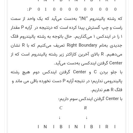
I
N
I
B
I
N
I
B
I
R
I
:
P
0
1
0
0
0
0
0
0
0
0
0
که رشته پالیندروم “|N|” به‌دست می‌آید که یک واحد از سمت
راست و چپ گسترش پیدا کرده است که درنتیجه در آرایه P مقدار
1 را در ایندکس 1 می‌گذاریم. حال باتوجه به رشته پالیندروم فلگ
جدیدی به‌نام Right Boundary تعریف می‌کنیم که با R نشان
می‌دهیم. R بالای آخرین کاراکتر زیر رشته پالیندروم است که از
Center گرفتن ایندکسی به‌دست می‌آید.
با جلو بردن C و Center گرفتن ایندکس دوم هیچ رشته
پالیندرومی نداریم؛ در نتیجه آرایه P دست نخورده باقی می ماند و
فلگ R هم نداریم.
با Center گرفتن ایندکس سوم داریم:
C
R
↓
↓
I
N
I
B
I
N
I
B
I
R
I