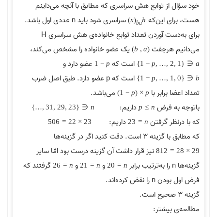
خود سؤال از توابع هش سراسری که مطابق با آنچه می‌داینم
هست، برای این‌که
سراسری شود باید n عددی اول باشد.
)
x
(
h
b
a
برای به‌دست آوردن تعداد توابع خانواده‌ی هش سراسری H
می‌دانیم هرجفت
یک عضو خانواده را مشخص می‌کند،
)
b
,
a
(
است که
عضو دارد و
1
−
p
}
1
−
p
,
…
,
2
,
1
{
∈
a
است که p عضو دارد. طبق اصل ضرب
}
1
−
p
,
…
,
1
,
0
{
∈
b
تعداد اعضا برابر با
می‌باشد.
)
1
−
p
(
×
p
باتوجه به فرض
داریم:
}
…
,
31
,
29
,
23
{
∈
n
p
≥
n
که با درنظر گرفتن
داریم:
506
=
22
×
23
23
=
n
که مطابق با گزینه 3 است. دقت کنید اگر در گزینه‌ها
نیز قرار داشت آن گزینه درست بود امّا سایر
812
=
28
×
29
گزینه‌ها n را به‌ترتیب برابر
و
و
گرفتند که
26
=
n
21
=
n
20
=
n
فرض اول بودن n را نقض کرده‌اند.
گزینه 3 صحیح است.
مطالعه‌ی بیشتر: