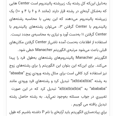
به‌دلیل این‌که کل رشته یک زیررشته پالیندروم است Center هایی
که به‌شکل آینه‌ای در رشته قرار دارند (مانند 8 و 6 یا 4 و 10) یک
زیررشته پالیندروم می‌دهند که این یعنی با محاسبه رشته‌های
پالیندروم با Center گرفتن 3، می‌توان رشته‌های پالیندروم با
Center گرفتن 11 به‌دست آورد و نیازی به محاسبه‌ی مجدد نیست.
استفاده از اطلاعات به‌دست آمده ناشی‌از Center گرفتن مکان‌های
قبلی باعث می‌شود مرتبه‌ی الگوریتم Manacher خطی شود.
الگوریتم Manacher پالیندروم‌های رشته‌های به‌طول فرد را پیدا
می‌کند. برای این‌که این بتوان این الگوریتم را برای رشته‌های زوج
نیز استفاده کرد کافی است برای مثال رشته ورودي زوج “abaaba”
به رشته “|a|b|a|a|b|a|” تبديل كرد و رشته‌هاي فرد ورودي مانند
“abababa” به “|a|b|a|b|a|b|a” تبديل كرد که در این صورت
تغييري در جواب مسئله به‌وجود نمي‌آيد. به رشته حاصل رشته
تبدیل یافته می گوییم .
براي پیاده‌سازی الگوریتم باید آرایه‌ای با نام P داشته باشیم که طول