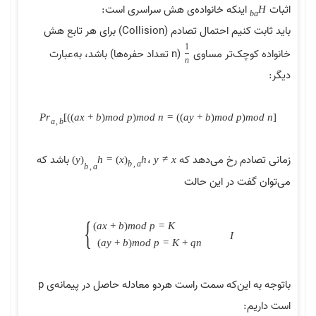
اثبات
اینکه خانواده‌ی هش سراسری است:
H
b
a
باید ثابت کنیم احتمال تصادم (Collision) برای هر تابع هش
1
خانواده کوچک‌تر مساوی
(n تعداد حفره‌ها) باشد، به‌عبارت
n
دیگر:
P
r
[
(
(
a
x
+
b
)
m
o
d
p
)
m
o
d
n
=
(
(
a
y
+
b
)
m
o
d
p
)
m
o
d
n
]
a
,
b
زمانی تصادم رخ می‌دهد که
،
باشد که
)
y
(
h
=
)
x
(
h
y
≠
x
b
,
a
b
,
a
می‌توان گفت در این حالت
{
(
a
x
+
b
)
m
o
d
p
=
K
I
(
a
y
+
b
)
m
o
d
p
=
K
+
q
n
باتوجه به این‌که سمت راست هردو معادله حاصل در پیمانه‌ی p
است داریم: