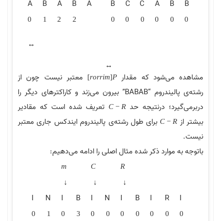
A
B
A
B
A
B
C
C
A
B
B
0
1
2
2
0
0
0
0
0
0
↔
↔
مشاهده می‌شود که مقدار
معتبر نیست چون از
]
r
o
r
r
i
m
[
P
رشته‌ی پالیندروم “BABAB” بیرون می‌زند و کاراکترهای دیگر را
دربرمی‌گیرد؛ درنتیجه حد
تعریف شده است که مقادیر
C
−
R
بیشتر از
برای طول رشته‌ی پالیندروم ایندکس جاری معتبر
C
−
R
نیست.
باتوجه به موارد ذکر شده مثال اصلی را ادامه می‌دهیم:
m
C
R
↓
↓
↓
I
N
I
B
I
N
I
B
I
R
I
0
1
0
3
0
0
0
0
0
0
0