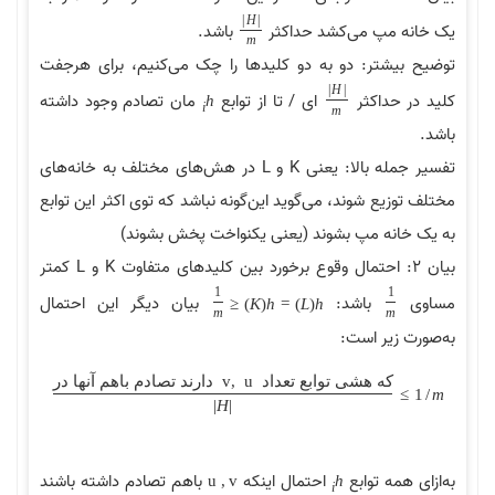
|
H
|
یک خانه مپ می‌کشد حداکثر
باشد.
m
توضیح بیشتر: دو به دو کلیدها را چک می‌کنیم، برای هرجفت
|
H
|
کلید در حداکثر
ای / تا از توابع
مان تصادم وجود داشته
h
i
m
باشد.
تفسیر جمله بالا: یعنی K و L در هش‌های مختلف به خانه‌های
مختلف توزیع شوند، می‌گوید این‌گونه نباشد که توی اکثر این توابع
به یک خانه مپ بشوند (یعنی یکنواخت پخش بشوند)
بیان 2: احتمال وقوع برخورد بین کلید‌‌های متفاوت K و L کمتر
1
1
مساوی
باشد:
بیان دیگر این احتمال
≤
)
K
(
h
=
)
L
(
h
m
m
به‌صورت زیر است:
که
هشی
توابع
تعداد
u
,
v
دارند
تصادم
باهم
آنها
در
≤
1
/
m
|
H
|
به‌ازای همه توابع
احتمال اینکه
باهم تصادم داشته باشند
u
,
v
h
i