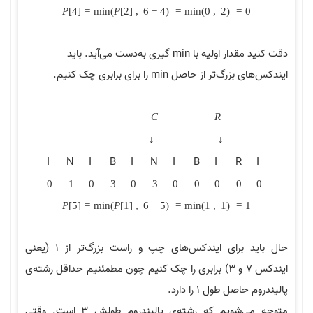
P
[
4
]
=
m
i
n
(
P
[
2
]
,
6
−
4
)
=
m
i
n
(
0
,
2
)
=
0
دقت کنید مقدار اولیه با min گیری به‌دست می‌آید. باید
ایندکس‌های بزرگ‌تر از حاصل min را برای برابری چک کنیم.
C
R
↓
↓
I
N
I
B
I
N
I
B
I
R
I
0
1
0
3
0
3
0
0
0
0
0
P
[
5
]
=
m
i
n
(
P
[
1
]
,
6
−
5
)
=
m
i
n
(
1
,
1
)
=
1
حال باید برای ایندکس‌های چپ و راست بزرگ‌تر از 1 (یعنی
ایندکس 7 و 3) برابری را چک کنیم چون مطمئنیم حداقل رشته‌ی
پالیندروم حاصل طول 1 را دارد.
متوجه می‌شویم که رشته‌ی پالیندروم طولش 3 است. وقتی