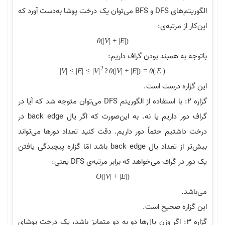
الگوریتم‌های DFS و BFS می‌توان یک درخت پوشا به‌دست آورد که
این‌کار از مرتبه‌ی:
θ
(
|
V
|
+
|
E
|
)
باتوجه به همبند بودن گراف داریم:
2
|
V
|
≤
|
E
|
≤
|
V
|
?
θ
(
|
V
|
+
|
E
|
)
=
θ
(
|
E
|
)
این گزاره درست است.
گزاره 2: با استفاده از الگوریتم DFS می‌توان متوجه شد که آیا در
گراف دور داریم یا نه. به این‌صورت که اگر یال back edge در
درخت داشتیم حتماً دور داریم. دقت کنید تعداد دورها می‌تواند
بیش‌تر از تعداد یال back edge باشد امّا گزاره پیچیدگی یافتن
یک دور در گراف می‌خواهد که برابر مرتبه‌ی DFS یعنی:
O
(
|
V
|
+
|
E
|
)
می‌باشد.
این گزاره صحیح است.
گزاره 3: اگر وزن یال‌ها دو به دو متمایز باشد، یک درخت پوشای