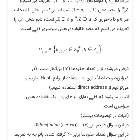
در ادامه
را مجموعه‌ی
تعریف می‌کنیم و
}
1
−
p
,
…
,
1
,
0
{
Z
p
∗
را مجموعه‌ی
تعریف می‌کنیم. حال با انتخاب
}
1
−
p
,
…
,
1
{
Z
p
∗
هر a و b به‌طوری که
و
است، تابع هش
را
h
Z
∈
b
Z
∈
a
p
b
a
p
تعریف می‌کنیم که عضو خانواده‌ی هش سراسری
است.
H
m
p
{
}
∗
H
=
h
a
∈
Z
,
b
∈
Z
p
P
m
a
b
:
p
فرض می‌شود p از تعداد حفره‌ها (m) بزرگ‌تر است. (در
غیراین‌صورت اصلاً نیازی به استفاده از توابع Hash نداریم و
می‌توانیم از direct address استفاده کنیم.)
اثبات می‌شود که
به‌ازای p های
اول
یک خانواده هش
H
m
p
سراسری است.
(اثبات در توضیحات بیشتر)
در این سؤال داریم
20
d
o
m
)
n
d
o
m
)
b
+
x
a
(
(
=
)
x
(
h
b
a
در این سؤال تعداد حفره‌ها برابر 20 گرفته شده. باتوجه به تعریف