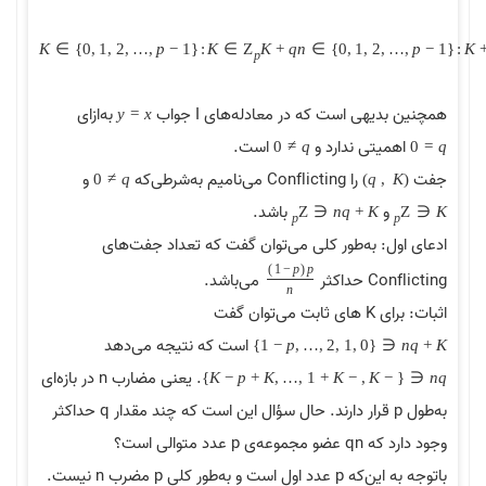
K
∈
{
0
,
1
,
2
,
…
,
p
−
1
}
:
K
∈
Z
K
+
q
n
∈
{
0
,
1
,
2
,
…
,
p
−
1
}
:
K
p
همچنین بدیهی است که در معادله‌های I جواب
به‌ازای
y
=
x
اهمیتی ندارد و
است.
0
≠
q
0
=
q
جفت
را Conflicting می‌نامیم به‌شرطی‌که
و
0
≠
q
)
q
,
K
(
و
باشد.
Z
∈
n
q
+
K
Z
∈
K
p
p
ادعای اول: به‌طور کلی می‌توان گفت که تعداد جفت‌های
)
1
−
p
(
p
Conflicting حداکثر
می‌باشد.
n
اثبات: برای K های ثابت می‌توان گفت
است که نتیجه می‌دهد
}
1
−
p
,
…
,
2
,
1
,
0
{
∈
n
q
+
K
. یعنی مضارب n در بازه‌ای
}
K
−
p
+
K
,
…
,
1
+
K
−
,
K
−
{
∈
n
q
به‌طول p قرار دارند. حال سؤال این است که چند مقدار q حداکثر
وجود دارد که qn عضو مجموعه‌ی p عدد متوالی است؟
باتوجه به این‌که p عدد اول است و به‌طور کلی p مضرب n نیست.