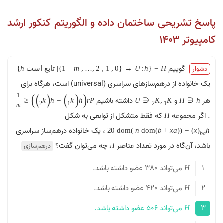
پاسخ تشریحی ساختمان داده و الگوریتم کنکور ارشد
کامپیوتر ۱۴۰۳
گوییم
دشوار
H
=
{
h
:
U
→
{
0
,
1
,
2
,
…
,
m
−
1
}
|
تابع
است
h
}
یک خانواده از درهم‌سازهای سراسری (universal) است، هرگاه برای
)
)
(
)
(
(
1
هر
و
داشته باشیم
≤
k
h
=
k
h
r
P
U
∈
K
,
K
H
∈
h
2
1
2
1
m
. اگر مجموعه
که فقط متشکل از توابعی به شکل
H
، یک خانواده درهم‌ساز سراسری
20
d
o
m
)
n
d
o
m
)
b
+
x
a
(
(
=
)
x
(
h
b
a
باشد، آن‌گاه در مورد تعداد عناصر
چه می‌توان گفت؟
درهم‌سازی
H
1
می‌تواند 380 عضو داشته باشد.
H
2
می‌تواند 420 عضو داشته باشد.
H
3
می‌تواند 506 عضو داشته باشد.
H