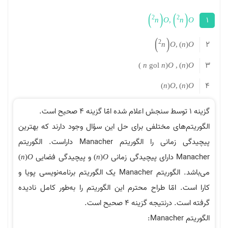
)
(
)
(
2
2
1
n
O
,
n
O
)
(
2
2
n
O
,
)
n
(
O
3
)
n
g
o
l
n
(
O
,
)
n
(
O
4
)
n
(
O
,
)
n
(
O
گزینه 1 توسط سنجش اعلام شده امّا گزینه 4 صحیح است.
الگوریتم‌های مختلفی برای حل این سؤال وجود دارند که بهترین
پیچیدگی زمانی را الگوریتم Manacher داراست. الگوریتم
Manacher دارای پیچیدگی زمانی
و پیچیدگی فضایی
)
n
(
O
)
n
(
O
می‌باشد. الگوریتم Manacher یک الگوریتم برنامه‌نویسی پویا و
کارا است. امّا طراح محترم این الگوریتم را به‌طور کامل نادیده
گرفته است. درنتیجه گزینه 4 صحیح است.
الگوریتم Manacher: