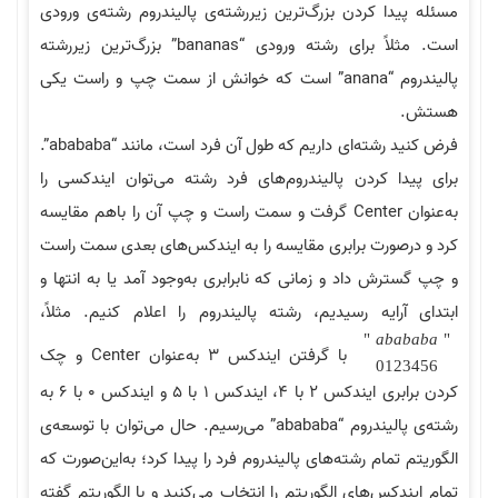
مسئله پیدا کردن بزرگ‌ترین زیررشته‌ی پالیندروم رشته‌ی ورودی
است. مثلاً برای رشته ورودی “bananas” بزرگ‌ترین زیررشته
پالیندروم “anana” است که خوانش از سمت چپ و راست یکی
هستش.
فرض کنید رشته‌ای داریم که طول آن فرد است، مانند “abababa”.
برای پیدا کردن پالیندروم‌های فرد رشته می‌توان ایندکسی را
به‌عنوان Center گرفت و سمت راست و چپ آن را باهم مقایسه
کرد و درصورت برابری مقایسه را به ایندکس‌های بعدی سمت راست
و چپ گسترش داد و زمانی که نابرابری به‌وجود آمد یا به انتها و
ابتدای آرایه رسیدیم، رشته پالیندروم را اعلام کنیم. مثلاً،
"
a
b
a
b
a
b
a
"
با گرفتن ایندکس 3 به‌عنوان Center و چک
0123456
کردن برابری ایندکس 2 با 4، ایندکس 1 با 5 و ایندکس 0 با 6 به
رشته‌ی پالیندروم “abababa” می‌رسیم. حال می‌توان با توسعه‌ی
الگوریتم تمام رشته‌های پالیندروم فرد را پیدا کرد؛ به‌این‌صورت که
تمام ایندکس‌های الگوریتم را انتخاب می‌کنید و با الگوریتم گفته