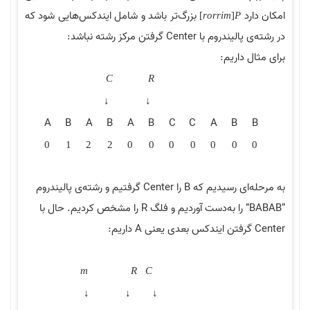
امکان دارد
بزرگ‌تر باشد و شامل ایندکس‌هایی شود که
]
r
o
r
r
i
m
[
P
در رشته‌ی پالیندروم با Center گرفتن مرکز رشته نباشد:
برای مثال داریم:
C
R
↓
↓
A
B
A
B
A
B
C
C
A
B
B
0
1
2
2
0
0
0
0
0
0
0
به مرحله‌ای رسیدیم که B را Center گرفتیم و رشته‌ی پالیندروم
“BABAB” را به‌دست آوردیم و فلگ R را مشخص کردیم. حال با
Center گرفتن ایندکس بعدی یعنی A داریم:
m
R
C
↓
↓
↓