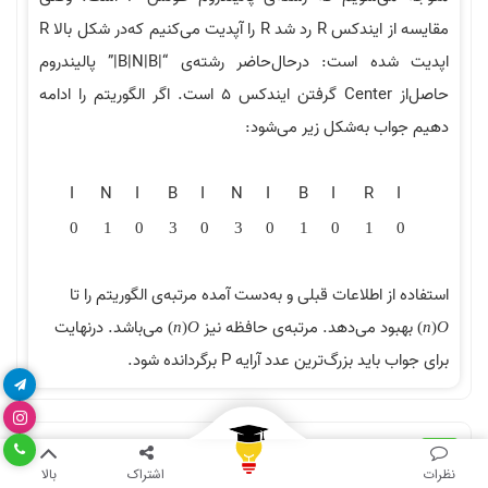
مقایسه از ایندکس R رد شد R را آپدیت می‌کنیم که‌در شکل بالا R
اپدیت شده است: درحال‌حاضر رشته‌ی “|B|N|B|” پالیندروم
حاصل‌از Center گرفتن ایندکس 5 است. اگر الگوریتم را ادامه
دهیم جواب به‌شکل زیر می‌شود:
I
N
I
B
I
N
I
B
I
R
I
0
1
0
3
0
3
0
1
0
1
0
استفاده از اطلاعات قبلی و به‌دست آمده مرتبه‌ی الگوریتم را تا
بهبود می‌دهد. مرتبه‌ی حافظه نیز
می‌باشد. درنهایت
)
n
(
O
)
n
(
O
برای جواب باید بزرگ‌ترین عدد آرایه P برگردانده شود.
فرض کنید
رشته‌ای به طول
باشد. می‌خواهیم بزرگ‌ترین
آسان
n
s
نظرات
اشتراک
بالا
زیررشته به‌شکل
را در این آرایه بیابیم که طول آن‌ را با (Longest
w
w