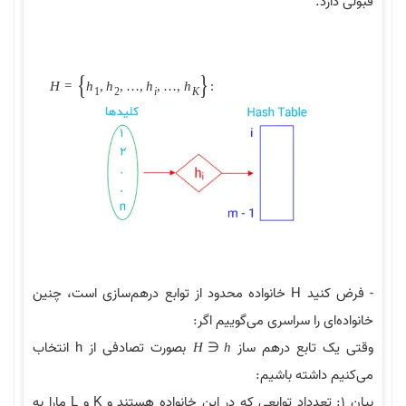
قبولی دارد.
{
}
H
=
h
,
h
,
…
,
h
,
…
,
h
:
1
2
i
K
- فرض کنید H خانواده محدود از توابع درهم‌سازی است، چنین
خانواده‌ای را سراسری می‌گوییم اگر:
وقتی یک تابع درهم ساز
بصورت تصادفی از h انتخاب
H
∈
h
می‌کنیم داشته باشیم:
بیان 1: تعدداد توابعی که در این خانواده هستند و K و L مارا به