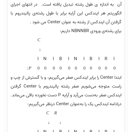
آن به اندازه ی طول رشته تبدیل یافته است. در انتهای اجرای
الگوریتم هر ایندکس این آرایه برابر با طول رشته‌ی پالیندروم با
گرفتن آن ایندکس از رشته به عنوان Center می شود .
برای رشته‌ی ورودی NBNNBR داریم:
C
↓
I
N
I
B
I
N
I
B
I
R
I
:
P
0
0
0
0
0
0
0
0
0
0
0
ابتدا Center را برابر ایندکس صفر می‌گیریم، و با گسترش از چپ و
راست متوجه می‌شویم صفر رشته پالیندروم با Center گرفتن
ایندکس صفر به‌دست می‌آید و آرایه P دست نخورده باقی می‌ماند.
درادامه ایندکس یک را به‌عنوان Center درنظر می‌گیریم:
C
R
↓
↓