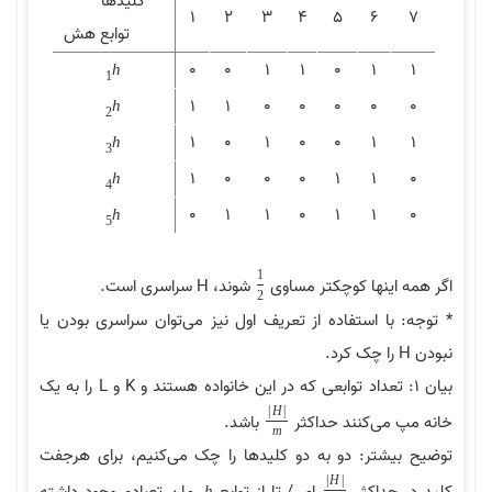
کلیدها
1
2
3
4
5
6
7
توابع هش
0
0
1
1
0
1
1
h
1
1
1
0
0
0
0
0
h
2
1
0
1
0
0
1
1
h
3
1
0
0
0
1
1
0
h
4
0
1
1
0
1
1
0
h
5
1
اگر همه اینها کوچکتر مساوی
شوند، H سراسری است.
2
* توجه: با استفاده از تعریف اول نیز می‌توان سراسری بودن یا
نبودن H را چک کرد.
بیان 1: تعداد توابعی که در این خانواده هستند و K و L را به یک
|
H
|
خانه مپ می‌کنند حداکثر
باشد.
m
توضیح بیشتر: دو به دو کلیدها را چک می‌کنیم، برای هرجفت
|
H
|
h