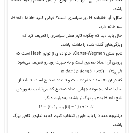
کلید در حداکثر
ای / تا از توابع
مان تصادم وجود داشته
i
m
باشد.
مثال: آیا خانواده H زیر سراسری است؟ فرض کنید Hash Table،
سه خانه دارد.
حال باید دید که چگونه تابع هش سراسری را تعریف کرد که
ویژگی‌های گفته شده را داشته باشد.
تابع هش Carter-Wegman: خانواده‌ای از توابع Hash است که
ورودی آن اعداد صحیح است و به صورت روبه‌رو تعریف می‌شود:
m
d
o
m
)
p
d
o
m
)
b
+
x
a
(
(
=
)
x
(
h
b
,
a
که در آن m تعداد حفره‌هاست و p عدد صحیح است. p باید از
تمام اعداد مجموعه جهانی اعداد صحیح که می‌توانیم به ورودی
تابع Hash بدهیم بزرگ‌تر باشد؛ به‌عبارت دیگر:
U
=
{
0
,
1
,
…
,
|
U
|
−
1
}
:
p
≥
|
U
|
درنتیجه عدد p را باید طوری انتخاب کنیم که به‌اندازه‌ی کافی بزرگ
باشد.