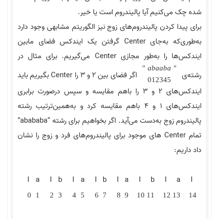
شده چک می‌کنیم آیا پالیندروم است یا خیر.
برای پیدا کردن پالیندروم‌های زوج نیز الگوریتم مشابهی وجود دارد
به‌طوری‌که به‌جای Center گرفتن یک ایندکس فضای مابین
ایندکس‌ها را به‌طور مجازی Center می‌گیریم. برای مثال در
"
a
b
a
a
b
a
"
رشته‌ی
اگر فضای بین 2 و 3 را Center بگیریم باید
012345
ایندکس‌های 2 و 3 را باهم مقایسه و سپس درصورت برابری
ایندکس‌های 1 و 4 باهم مقایسه کرد و به‌همین‌ترتیب رشته
پالیندروم زوج به‌دست می‌آید. اگر بخواهیم برای رشته “abababa”
تمام Center های موجود برای پالیندروم‌های فرد و زوج را نشان
داد داریم:
I
a
I
b
I
a
I
b
I
a
I
b
I
a
I
0
1
2
3
4
5
6
7
8
9
10
11
12
13
14