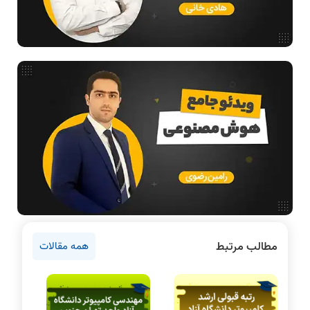
هوش مصنوعی
فیلم حل سوال و تست
بررسی تخصصی قطعات کامپیوتر
آموزش تخصصی دروس رشته کامپیوتر و IT
فناوری
آمادگی برای کنکور
دانشگاه ها
اخبار آزمون ها
نرم افزار
سخت افزار
روانشناسی کنکور
مطالب مرتبط
همه مقالات
دروس مهندسی کامپیوتر
برنامه نویسی
پایتون