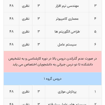
3
مهندسی نرم افزار
3
نظری
48
4
معماری کامپیوتر
3
نظری
48
5
طراحی الگوریتم ها
3
نظری
48
6
سیستم عامل
3
نظری
48
در صورت عدم گذراندن دروس بالا در دوره کارشناسی و به تشخیص
دانشکده تا دو درس جبرانی به دانشجویان اختصاص می یابد
دروس گروه 1
1
پردازش موازی
3
نظری
48
2
سیستم های عامل پیشرفته
3
نظری
48