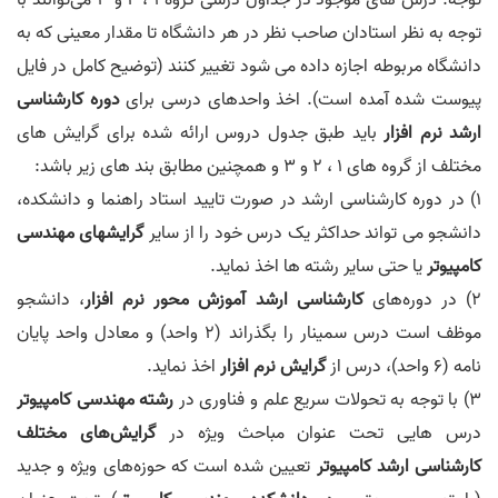
توجه: درس های موجود در جداول درسی گروه 1 ، 2 و 3 می‌توانند با
توجه به نظر استادان صاحب نظر در هر دانشگاه تا مقدار معینی که به
دانشگاه مربوطه اجازه داده می شود تغییر کنند (توضیح کامل در فایل
پیوست شده آمده است). اخذ واحدهای درسی برای
دوره کارشناسی
ارشد نرم افزار
باید طبق جدول دروس ارائه شده برای گرایش های
مختلف از گروه های 1 ، 2 و 3 و همچنین مطابق بند های زیر باشد:
1) در دوره کارشناسی ارشد در صورت تایید استاد راهنما و دانشکده،
دانشجو می تواند حداکثر یک درس خود را از سایر
گرایشهای مهندسی
کامپیوتر
یا حتی سایر رشته ها اخذ نماید.
2) در دوره‌های
کارشناسی ارشد آموزش محور نرم افزار
، دانشجو
موظف است درس سمینار را بگذراند (2 واحد) و معادل واحد پایان
نامه (6 واحد)، درس از
گرایش نرم افزار
اخذ نماید.
3) با توجه به تحولات سریع علم و فناوری در
رشته مهندسی کامپیوتر
درس هایی تحت عنوان مباحث ویژه در
گرایش‌های مختلف
کارشناسی ارشد کامپیوتر
تعیین شده است که حوزه‌های ویژه و جدید