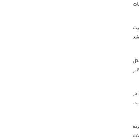
ات
میت
شد
کل
یر
در
ید.
ده
ات