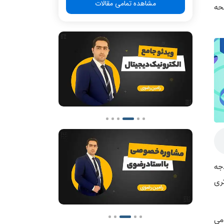
مشاهده تمامی مقالات
حه
جه
ری
می