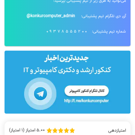
می‌توانید به طرق زیر از تیم پشتیبانی بپرسید:
آی دی تلگرام تیم پشتیبانی:
konkurcomputer_admin@
شماره تیم پشتیبانی:
09378555200
5.00 امتیاز (1 امتیاز)
امتیازدهی