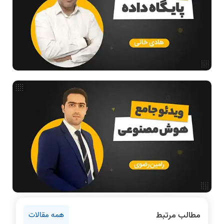
طراحی الگوریتم
هوش مصنوعی
فیلم حل سوال و تست
بررسی تخصصی قطعات کامپیوتر
آموزش تخصصی دروس رشته کامپیوتر و IT
فناوری
مقالات عمومی رشته کامپیوتر
آمادگی برای کنکور
دانشگاه ها
اخبار آزمون ها
نرم افزار
سخت افزار
روانشناسی کنکور
مطالب مرتبط
همه مقالات
دروس مهندسی کامپیوتر