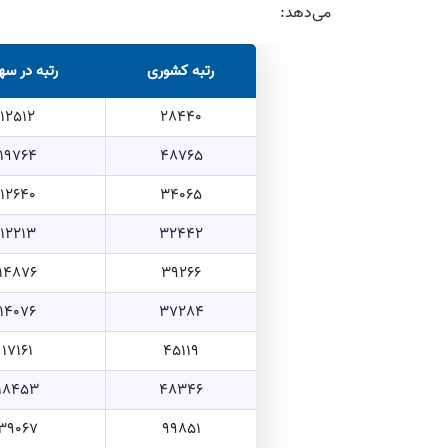
می‌‎دهد:
رتبه کشوری
رتبه در سه
12512
28440
19764
48765
12640
34065
12213
32442
14876
39266
14076
37284
17161
45119
18453
48346
39067
99851