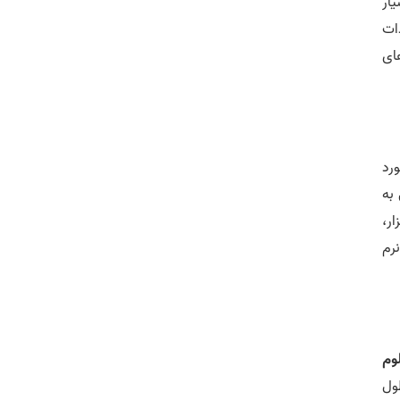
ار
دات
ای
رد
 به
ار،
رم‌
وم
 مقطع دکتری 4 سال به طول