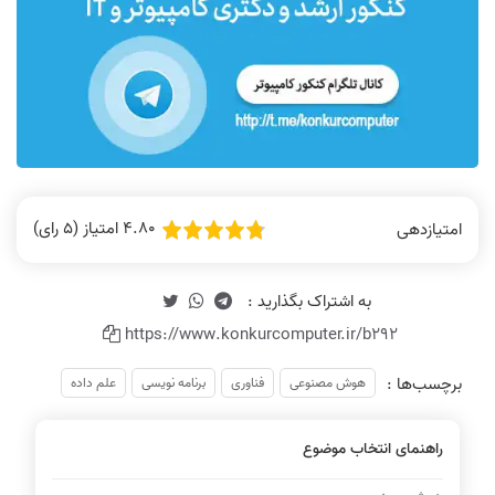
4.80 امتیاز (5 رای)
امتیازدهی
https://www.konkurcomputer.ir/b292
برچسب‌ها :
هوش مصنوعی
فناوری
برنامه نویسی
علم داده
راهنمای انتخاب موضوع