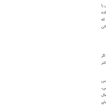
را
ده
که
لن
اگر
تر
رس
ی،
 فعال
ای