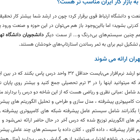
 به بازار کار ایران مناسب‌ تر هست؟
عت و دانشگاه ارتباط قوی برقرار کرد؛ چون در ارشد شما بیشتر کار تحقیق
دزنی بشوید؛ اما بااین‌وجود باز هم می‌توان در این حوزه و صنعت ورود پ
 هم چنین سیستم‌های بی‌درنگ و... از سمت دیگر
دانشجویان دانشگاه تهر
ل تشکیل تیم برای به ثمر رساندن استارتاپ‌های خودشان هستند.
ران ارائه می‌ شوند
طبق قانونی که برای ورودی ما وجود داشت یک دانشجو ارشد نرم‌افزار می‌بایست حداقل 32 واحد درس پاس بکنند که در 
24 واحد درس های نظری هستند که باید پاس بشوند که میتوانید اینها را در 3 ترم تحصیلی جمع کنید و بیشتر روی پای
د شامل :مبانی نظری و ریاضی هست که از این شاخه دو درس را بردارند ما
ت کامپیوتری پیشرفته ، مدل سازی و طراحی و تحلیل الگوریتم های پیشرف
گذرانند شامل سیستم عامل پیشرفته شبکه های کامپیوتری پیشرفته و 
تم های الگوریتم توزیع شده که درس آخر در حال حاضر ارائه نمی‌شود و 
 افزار پیشرفته ، داده کاوی ، کلان داده یا سیستم های چند عاملی پیشر
م چنین در شاخه اختیاری میتوانید از هر گرایشی درس بردارید (مثل هوش