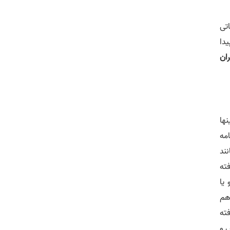
اتی
یدا
ان
بین اینها
ان نامه
نند
ته
یا
هم
فته
 و