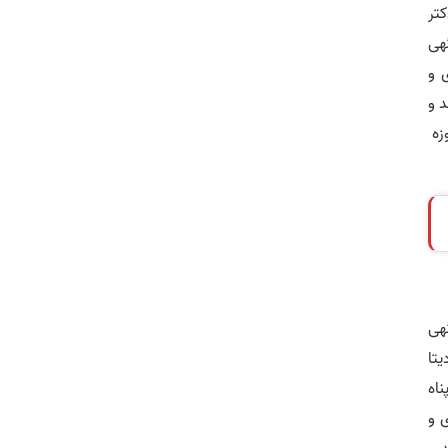
تر
کتر کارگهی
 و
 و
وزه
گهی
یتا
اه
 و