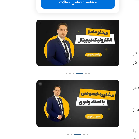
مشاهده تمامی مقالات
در
 در
 در
 از
اما