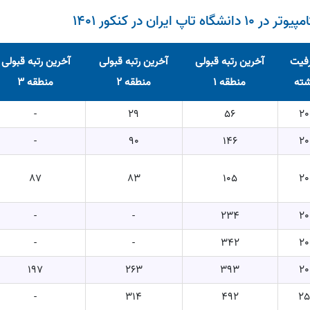
ان در کنکور 1401
فیت
آخرین رتبه قبولی
آخرین رتبه قبولی
آخرین رتبه قبولی
شته
منطقه 1
منطقه 2
منطقه 3
-
29
56
20
-
90
146
20
87
83
105
20
-
-
234
20
-
-
342
20
197
263
393
20
-
314
492
2