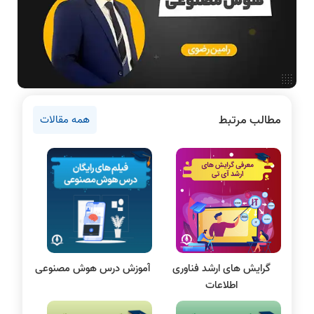
دانشگاه ها
اخبار آزمون ها
نرم افزار
سخت افزار
روانشناسی کنکور
مطالب مرتبط
همه مقالات
دروس مهندسی کامپیوتر
برنامه نویسی
پایتون
سی شارپ
علم داده
مقاله نویسی
بلاکچین
گرایش‌ های ارشد فناوری
آموزش درس هوش مصنوعی
پایگاه داده
اطلاعات
الکترونیک دیجیتال