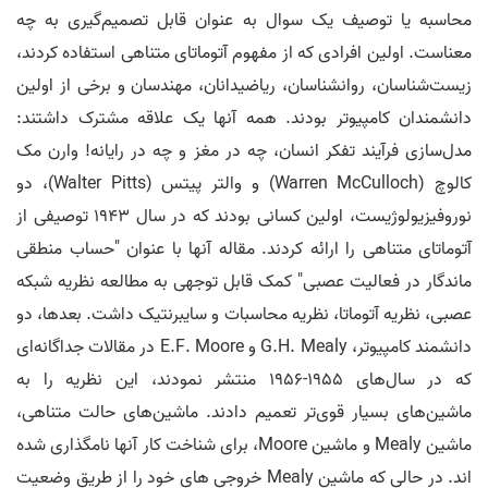
محاسبه یا توصیف یک سوال به عنوان قابل تصمیم‌گیری به چه
معناست. اولین افرادی که از مفهوم آتوماتای ​​متناهی استفاده کردند،
زیست‌شناسان، روانشناسان، ریاضیدانان، مهندسان و برخی از اولین
دانشمندان کامپیوتر بودند. همه آنها یک علاقه مشترک داشتند:
مدل‌سازی فرآیند تفکر انسان، چه در مغز و چه در رایانه! وارن مک
کالوچ (Warren McCulloch) و والتر پیتس (Walter Pitts)، دو
نوروفیزیولوژیست، اولین کسانی بودند که در سال 1943 توصیفی از
آتوماتای ​​متناهی را ارائه کردند. مقاله آنها با عنوان "حساب منطقی
ماندگار در فعالیت عصبی" کمک قابل توجهی به مطالعه نظریه شبکه
عصبی، نظریه آتوماتا، نظریه محاسبات و سایبرنتیک داشت. بعدها، دو
دانشمند کامپیوتر، G.H. Mealy و E.F. Moore در مقالات جداگانه‌ای
که در سال‌های 1955-1956 منتشر نمودند، این نظریه را به
ماشین‌های بسیار قوی‌تر تعمیم دادند. ماشین‌های حالت متناهی،
ماشین Mealy و ماشین Moore، برای شناخت کار آنها نامگذاری شده
اند. در حالی که ماشین Mealy خروجی های خود را از طریق وضعیت