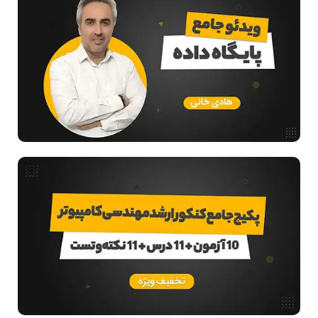
ریاضیات گسسته
مدار منطقی
ساختمان داده
طراحی الگوریتم
هوش مصنوعی
فیلم حل سوال و تست
بررسی تخصصی قطعات کامپیوتر
فناوری
مقالات عمومی رشته کامپیوتر
ادامه تحصیل در رشته کامپیوتر
دانشگاه ها
اخبار آزمون ها
نرم افزار
سخت افزار