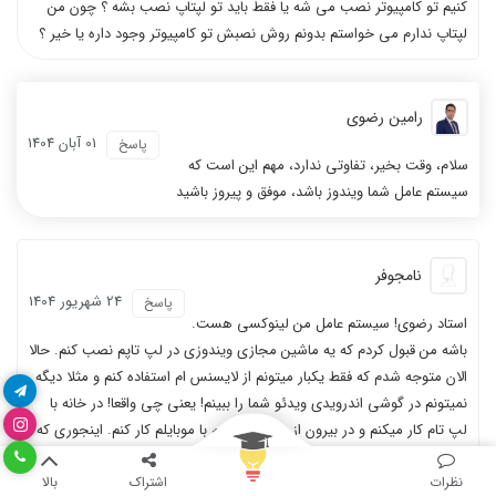
کنیم تو کامپیوتر نصب می شه یا فقط باید تو لپتاپ نصب بشه ؟ چون من
لپتاپ ندارم می خواستم بدونم روش نصبش تو کامپیوتر وجود داره یا خیر ؟
رامین رضوی
01 آبان 1404
پاسخ
سلام، وقت بخیر، تفاوتی ندارد، مهم این است که
سیستم عامل شما ویندوز باشد، موفق و پیروز باشید
نامجوفر
24 شهریور 1404
پاسخ
استاد رضوی! سیستم عامل من لینوکسی هست.
باشه من قبول کردم که یه ماشین مجازی ویندوزی در لپ تاپم نصب کنم. حالا
الان متوجه شدم که فقط یکبار میتونم از لایسنس ام استفاده کنم و مثلا دیگه
نمیتونم در گوشی اندرویدی ویدئو شما را ببینم! یعنی چی واقعا! در خانه با
لپ تام کار میکنم و در بیرون از منزل مجبورم با موبایلم کار کنم. اینجوری که
شما طراحی کردید باید همیشه لپ تاپم کنارم باشه. خوب این مشکل طراحی
نظرات
اشتراک
بالا
داره. الان دوره را خریداری کردم و گرفتار شدم و نگران. اگر سیستم عامل ام