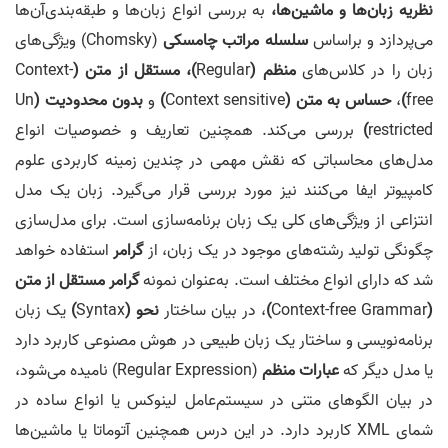
نظریه زبان‌ها و ماشین‌ها،
به بررسی انواع زبان‌ها و طبقه‌بندی‌آن‌ها
می‌پردازد و براساس
سلسله مراتب چامسکی
(Chomsky) ویژگی‌های
زبان‌ را در کلاس‌های
منظم
(
Regular
)، مستقل ‌از‌ متن (
Context-
free
)
،
حساس به متن (
Context sensitive
)
و
بدون محدودیت
(
Un
restricted
)
بررسی می‌کند. همچنین تعاریف و خصوصیات انواع
مدل‌های محاسباتی که نقش مهمی در چندین زمینه کاربردی علوم
کامپیوتر ایفا می‌کنند نیز مورد بررسی قرار می‌گیرد. زبان یک مدل
انتزاعی از ویژگی‌های کلی یک زبان برنامه‌سازی است. برای مدل‌سازی
چگونگی تولید رشته‌های موجود در یک زبان، از
گرامر
استفاده خواهد
شد که دارای انواع مختلف است. به‌عنوان نمونه
گرامر مستقل ‌از‌ متن
(
Context-free Grammar
)
، در بیان ساختار
نحو (
Syntax
)
یک زبان‌
برنامه‌نویسی و ساختار یک زبان طبیعی در هوش مصنوعی کاربرد دارد
یا مدل دیگر که
عبارات منظم
(Regular Expression) نامیده می‌شود،
در بیان الگوهای متنی در سیستم‌عامل لینوکس یا انواع ساده در
شمای XML کاربرد دارد. در این درس همچنین آتوماتا یا ماشین‌ها