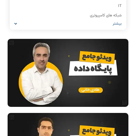
IT
شبکه های کامپیوتری
بیشتر
مشاغل رشته کامپیوتر
معماری کامپیوتر
ریاضیات گسسته
مدار منطقی
ساختمان داده
طراحی الگوریتم
هوش مصنوعی
فیلم حل سوال و تست
بررسی تخصصی قطعات کامپیوتر
آموزش تخصصی دروس رشته کامپیوتر و IT
فناوری
مقالات عمومی رشته کامپیوتر