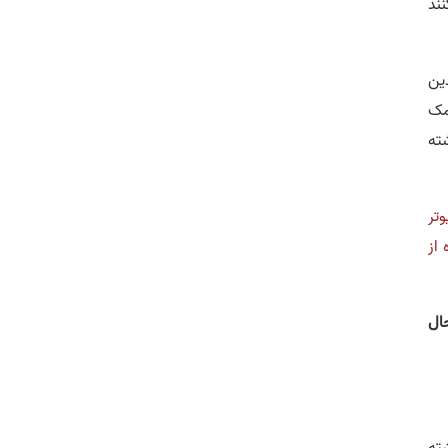
 کنند
ین
مک
شته
تر
 از
ال