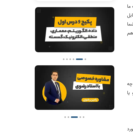
 به ما
یوتر 1402 به طور غیر قابل
ما
 هم
چه
یا
مورد