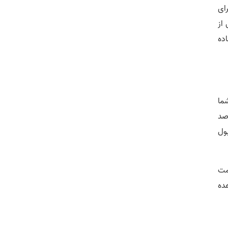
رای
 از
ده
شما
 کامپیوتر می‌شوید، میانگین درصد رتبه‌های زیر 100 حدود 40 درصد
ول
مت
ده