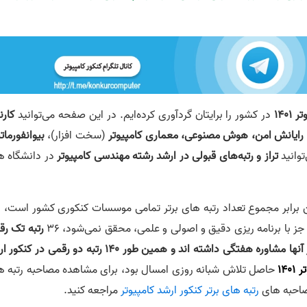
1401
در کشور را برایتان گردآوری کرده‌ایم. در این صفحه می‌توانید
کارن
ی، رایانش امن، هوش مصنوعی، معماری کامپیوتر
(سخت افزار)،
بیوانفورما
توانید
تراز و رتبه‌های قبولی در ارشد رشته مهندسی کامپیوتر
در دانشگاه ه
دین برابر مجموع تعداد رتبه های برتر تمامی موسسات کنکوری کشور است، ا
ز با برنامه ریزی دقیق و اصولی و علمی، محقق نمی‌شود، 36
رتبه تک رق
در کنکور ارشد کامپیوتر و آی تی 99 که بیش از نیمی از آنها مشاوره هفتگی داشته اند و همین طور 140 رتبه دو رقمی
حاصل تلاش شبانه روزی امسال بود، برای مشاهده مصاحبه رتبه ه
مصاحبه های
رتبه های برتر کنکور ارشد کامپیوتر
مراجعه کنید.