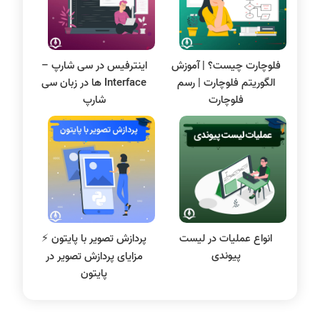
علم داده
مقاله نویسی
بلاکچین
فلوچارت چیست؟ | آموزش
اینترفیس در سی شارپ –
پایگاه داده
الگوریتم فلوچارت | رسم
Interface ها در زبان سی
الکترونیک دیجیتال
فلوچارت
شارپ
سیستم عامل
نظریه زبانها
سیگنال و سیستمها
انواع عملیات در لیست
پردازش تصویر با پایتون ⚡️
پیوندی
مزایای پردازش تصویر در
پایتون